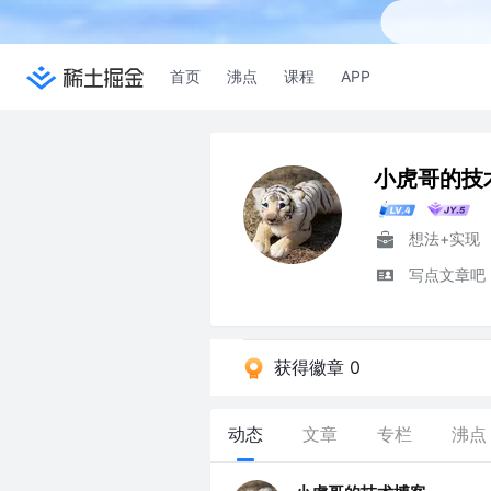
首页
沸点
课程
APP
小虎哥的技
想法+实现
写点文章吧
获得徽章 0
动态
文章
专栏
沸点