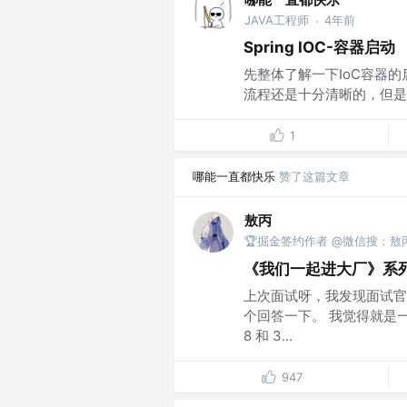
JAVA工程师
4年前
·
Spring IOC-容器启动
先整体了解一下IoC容器的
流程还是十分清晰的，但是
1
哪能一直都快乐
赞了这篇文章
敖丙
🏆掘金签约作者 @微信搜：敖
《我们一起进大厂》系列-Con
上次面试呀，我发现面试官
个回答一下。 我觉得就是
8 和 3...
947