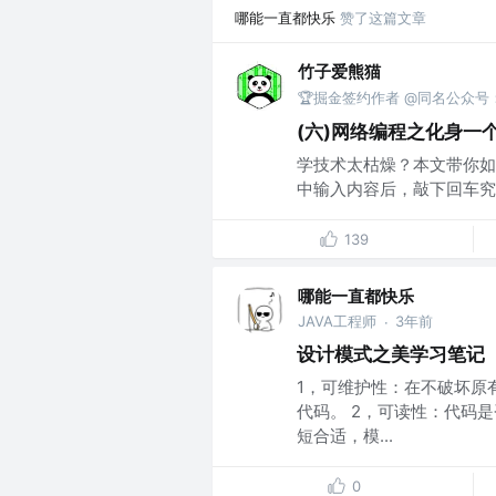
哪能一直都快乐
赞了这篇文章
竹子爱熊猫
🏆掘金签约作者 @同名公众
(六)网络编程之化身一
学技术太枯燥？本文带你如
中输入内容后，敲下回车究竟
139
哪能一直都快乐
JAVA工程师
3年前
·
设计模式之美学习笔记
1，可维护性：在不破坏原
代码。 2，可读性：代码
短合适，模...
0