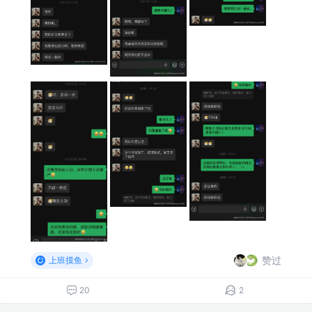
赞过
上班摸鱼
20
2