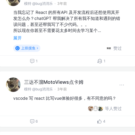
模特 @bug消消乐
·
3年前
当我忘记了 React 的所有API 及开发流程后还想使用其开
发怎么办？chatGPT 帮我解决了所有我不知道和遇到的错
误问题，甚至还帮我写了不少代码。。。
所以现在你甚至不需要花太多时间去学习某个…
展开
赞过
上班摸鱼
1
1
三达不溜MotoViews点卡姆
模特 @bug消消乐
·
3年前
vscode 写 react 比写vue体验好很多，有不同意的吗？
等人赞过
6
4