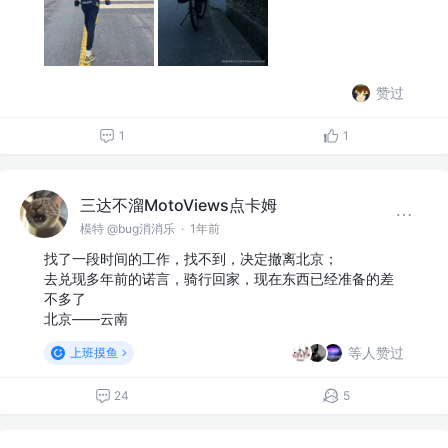
赞过
1
1
三达不溜MotoViews点卡姆
模特 @bug消消乐
·
1年前
找了一段时间的工作，找不到，决定撤离北京；
去兑现多年前的诺言，骑行回家，现在东西已经准备的差
不多了
北京——云南
等人赞过
上班摸鱼
24
5