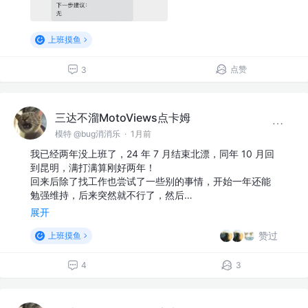
上班摸鱼
点赞
3
三达不溜MotoViews点卡姆
模特 @bug消消乐
·
1月前
我已经两年没上班了，24 年 7 月结束北漂，同年 10 月回
到昆明，满打满算刚好两年！
回来后除了找工作也尝试了一些别的事情，开始一年还能
勉强维持，后来突然就不行了，然后…
展开
赞过
上班摸鱼
4
3