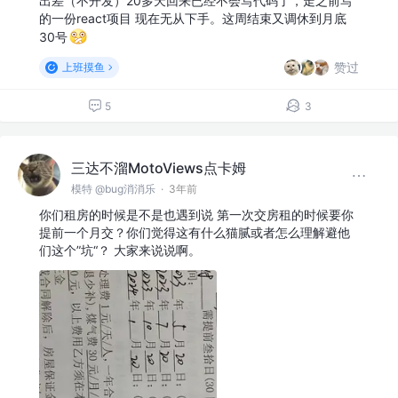
出差（不开发）20多天回来已经不会写代码了，走之前写
的一份react项目 现在无从下手。这周结束又调休到月底
30号
赞过
上班摸鱼
5
3
三达不溜MotoViews点卡姆
模特 @bug消消乐
·
3年前
你们租房的时候是不是也遇到说 第一次交房租的时候要你
提前一个月交？你们觉得这有什么猫腻或者怎么理解避他
们这个”坑“？ 大家来说说啊。