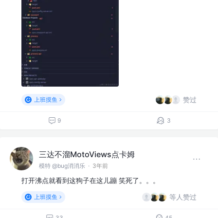
赞过
上班摸鱼
9
3
三达不溜MotoViews点卡姆
模特 @bug消消乐
·
3年前
打开沸点就看到这狗子在这儿蹦 笑死了。。。
等人赞过
上班摸鱼
33
45