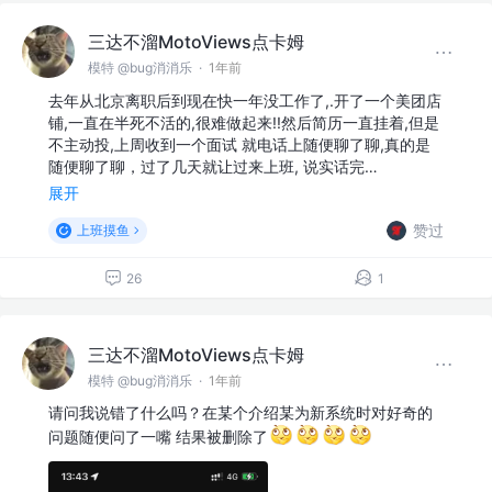
三达不溜MotoViews点卡姆
模特 @bug消消乐
·
1年前
去年从北京离职后到现在快一年没工作了,.开了一个美团店
铺,一直在半死不活的,很难做起来!!然后简历一直挂着,但是
不主动投,上周收到一个面试 就电话上随便聊了聊,真的是
随便聊了聊，过了几天就让过来上班, 说实话完…
展开
赞过
上班摸鱼
26
1
三达不溜MotoViews点卡姆
模特 @bug消消乐
·
1年前
请问我说错了什么吗？在某个介绍某为新系统时对好奇的
问题随便问了一嘴 结果被删除了