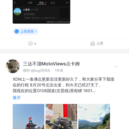
上班摸鱼
点赞
4
三达不溜MotoViews点卡姆
模特 @bug消消乐
·
1年前
XDM上一条沸点更新后没更新好久了，和大家分享下我现
在的行程 8月20号北京出发，到今天已经27天了。
我现在的位置G108国道(京昆线)里程碑 1601…
展开