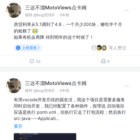
三达不溜MotoViews点卡姆
模特 @bug消消乐
·
3年前
房贷利率从5.1调到了4.8，一个月少200块，够吃半个月
的粗粮了
如果有机会再降 待到明年的这个时候了！
等人赞过
上班摸鱼
33
9
三达不溜MotoViews点卡姆
模特 @bug消消乐
·
3年前
有用vscode开发爪哇的掘友没，我这个项目是需要多服务
同时启动开发，我已经配置了各种插件，按理说 启动项目
应该是执行 porm.xml，但执行它走了打包流程；然后执行
src-java----Applicati…
展开