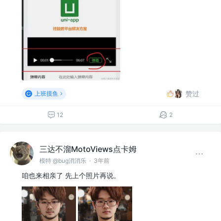
赞过
上班摸鱼
12
2
三达不溜MotoViews点卡姆
模特 @bug消消乐
·
3年前
咱也来相亲了 先上个照片再说。