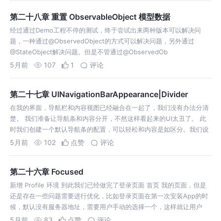
第二十八章 重置 ObservableObject 模型数据
经过通过Demo工程不停的测试，终于尝试出来两种版本可以解决问
题，一种通过@ObservedObject的方式可以解决问题，另外通过
@StateObject解决问题。但是不管通过@ObservedOb
5月前
107
1
评论
第二十七章 UINavigationBarAppearance|Divider
在我的界面，导航栏和内容视图已经融合在一起了，我们没有办法分清
楚。 我们准备让导航条和内容分开，不然这样看起来的UI太丑了。 此
时我们创建一个默认导航条的配置，可以轻松和内容是如区分。我们设
置一下导航
5月前
102
点赞
评论
第二十六章 Focused
新增 Profile 环境 到此我们已经做完了登录页面 首页 我的页面，但是
还是存在一些问题需要进行优化，比如登录页面在第一次安装App的时
候，默认没有服务器地址，需要用户手动的选择一个，这样就让用户
5月前
83
点赞
评论