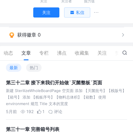
关注
关注者
掘力值
关注
私信
获得徽章 0
动态
文章
专栏
沸点
收藏集
关注
赞
1
最新
热门
第三十二章 接下来我们开始做`灭菌整板`页面
新建 SterilizeWholeBoardPage 空页面 添加 【灭菌批号】【栈版号】
【箱号】 添加 【栈板序号】【物料总体积】【箱数】 使用
environment 规范 Title 文本的宽度
5月前
192
1
评论
第三十一章 完善箱号列表