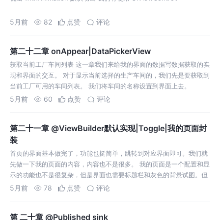
5月前
82
点赞
评论
第二十二章 onAppear|DataPickerView
获取当前工厂车间列表 这一章我们来给我的界面的数据写数据获取的实
现和界面的交互。 对于显示当前选择的生产车间的，我们先是要获取到
当前工厂可用的车间列表。 我们将车间的名称设置到界面上去。
onAppe
5月前
60
点赞
评论
第二十一章 @ViewBuilder默认实现|Toggle|我的页面封
装
首页的界面基本做完了，功能也挺简单，跳转到对应界面即可。我们就
先做一下我的页面的内容，内容也不是很多。 我的页面是一个配置和显
示的功能也不是很复杂，但是界面也需要标题栏和灰色的背景试图。但
是我们就需要
5月前
78
点赞
评论
第 二十章 @Published sink