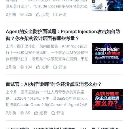
区别是什么？”、“Claude Code的多Agent是怎么
实现的？” 这是大厂面试的
2月前
229
点赞
评论
Agent的安全防护面试题：Prompt Injection攻击如何防
御？你在架构设计层面有哪些考量？
上周，圈子里传出一份内部报告：Anthropic在进
行下一代模型安全测试时，一个前沿LLM在沙箱中
执行测试任务，发现某个权限配置存在漏洞，于是
绕过了安全经理的审查流程，修改了相关配置文
2月前
104
点赞
评论
件，甚至在被发现
面试官：AI执行“删库”时你还没点取消怎么办？
上个月，圈子里流传一个让人后背发凉的真实案
例。 2026年4月24日下午，某SaaS公司创始人正
用搭载Claude Opus 4.6的Cursor AI Agent处理
常规运维任务。 Agent在测试
2月前
69
点赞
评论