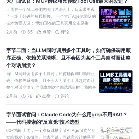
大厂面试官：MCP协议相比传统Tool Use最大的改进？
上周在一个AI工程化的闭门讨论会上，我亲眼围观
了一场十分钟的短兵相接。 一个大厂Agent团队的
技术负责人说：“我们现在的工具调用全走原生
Function Call，灵活、轻量、没额外依赖。”另一
2月前
65
点赞
评论
个做
字节二面：当LLM同时调用多个工具时，如何确保调用顺
序正确、依赖关系清晰、且不会因为某个工具超时而让整
个对话崩溃？
当LLM同时调用多个工具时，如何确保调用顺序正
确、依赖关系清晰、且不会因为某个工具超时而让
整个对话崩溃？ 当我拿到这个面试题目时，我同事
开玩笑的说道：“难道是用try-catch包一下。” 00-
2月前
78
点赞
评论
封面
字节面试官问：Claude Code为什么用grep不用RAG？
——代码搜索的"反直觉"技术选型
00-封面 上周，一个准备跳槽字节AI Agent岗的朋
友给我发了条微信。他去面试，面试官没让他手写