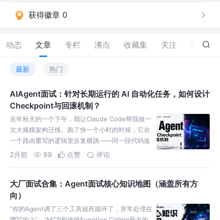
获得徽章 0
动态
文章
专栏
沸点
收藏集
关注
赞
39
最新
热门
AIAgent面试：针对长期运行的 AI 自动化任务，如何设计
Checkpoint与回滚机制？
去年秋天的一个下午，我让Claude Code帮我做一
次大规模架构迁移。跑了快一个小时的时候，它在
一个路由重写的逻辑里反复横跳——同一段代码改
了又改，每次方向都不一样。我赶紧喊停，想回退
2月前
99
点赞
评论
到半小时前的状
大厂面试合集：Agent面试核心知识地图（涵盖所有方
向）
“你的Agent调了三个工具就死循环了，异常处理在
哪写的？”、“MCP和传统Function Calling最大的