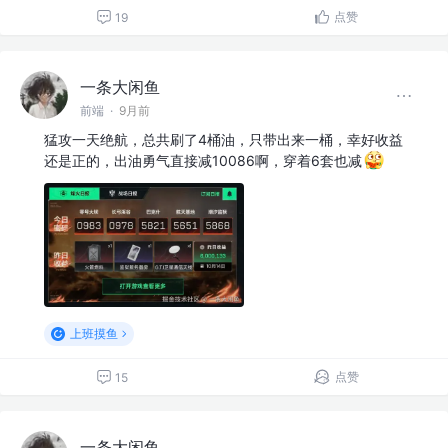
点赞
19
一条大闲鱼
前端
·
9月前
猛攻一天绝航，总共刷了4桶油，只带出来一桶，幸好收益
还是正的，出油勇气直接减10086啊，穿着6套也减
上班摸鱼
点赞
15
一条大闲鱼