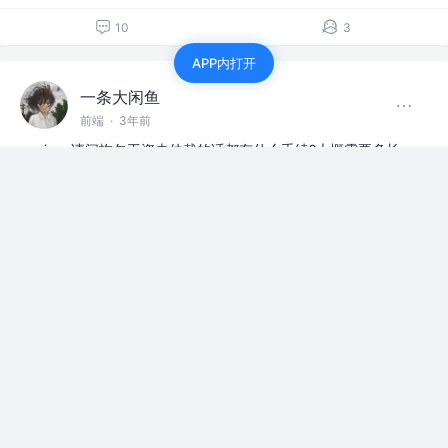
10
3
APP内打开
一条大闲鱼
前端
·
3年前
jym,请问拖欠工资走仲裁的话都有什么手续?大概需要多长
时间才能处理完以及走完程序工资究竟能不能正常发放呐?
赞过
7
1
一条大闲鱼
前端
·
3年前
#2022超掘瞬间#
没羊,依旧坚挺
赞过