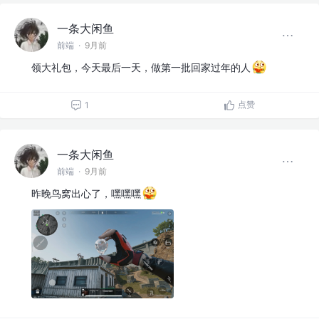
一条大闲鱼
前端
·
9月前
领大礼包，今天最后一天，做第一批回家过年的人
点赞
1
一条大闲鱼
前端
·
9月前
昨晚鸟窝出心了，嘿嘿嘿