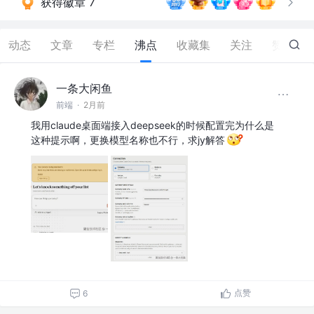
获得徽章 7
动态
文章
专栏
沸点
收藏集
关注
赞
71
一条大闲鱼
前端
·
2月前
我用claude桌面端接入deepseek的时候配置完为什么是
这种提示啊，更换模型名称也不行，求jy解答
点赞
6