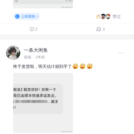
赞过
上班摸鱼
2
3
一条大闲鱼
前端
·
2年前
终于发货啦，明天估计就到手了