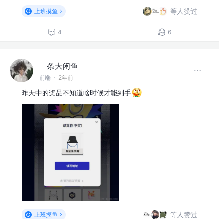
等人赞过
上班摸鱼
4
6
一条大闲鱼
前端
·
2年前
昨天中的奖品不知道啥时候才能到手
等人赞过
上班摸鱼