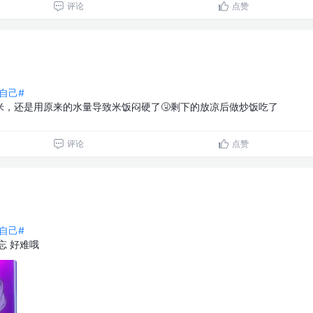
评论
点赞
自己#
米，还是用原来的水量导致米饭闷硬了🤧剩下的放凉后做炒饭吃了
评论
点赞
自己#
忘 好难哦