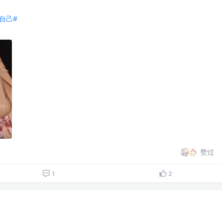
自己#
赞过
1
2