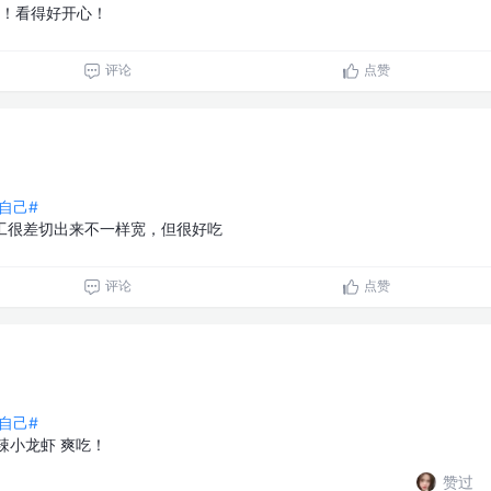
强的！看得好开心！
评论
点赞
自己#
，刀工很差切出来不一样宽，但很好吃
评论
点赞
自己#
麻辣小龙虾 爽吃！
赞过