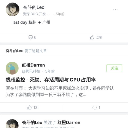
奋斗的Leo
资深 BUG 开发工程师 @某公司
·
5年前
last day 杭州 ✈️ 广州
点赞
8
奋斗的Leo
赞了这篇文章
红橙Darren
关注
@腾讯科技
5年前
·
线程监控 - 死锁、存活周期与 CPU 占用率
写在前面： 大家学习知识不用死抓怎么实现，很多同学认
为学了套路能做到举一反三就不错了，这...
13
1
奋斗的Leo
关注了
红橙Darren