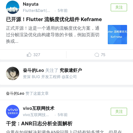
Nayuta
关注
Flutter&Dart(GDE) 谷歌开发者专家
5年前
·
已开源！Flutter 流畅度优化组件 Keframe
正式开源！这是一个通用的流畅度优化方案，通
过分帧渲染优化由构建导致的卡顿，例如页面切
换或...
327
75
奋斗的Leo
关注了
究极逮虾户
资深 BUG 开发工程师 @某公司
奋斗的Leo
赞了这篇文章
vivo互联网技术
关注
vivo互联网技术 @vivo互联网
5年前
·
干货：ANR日志分析全面解析
业界在如何解决和避免ANR问题上已经有较多博文，但是在