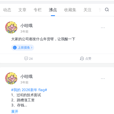
动态
文章
专栏
沸点
收藏集
关注
赞
38
小哇哦
3年前
大家的公司都发什么年货呀，让我酸一下
上班摸鱼
点赞
24
小哇哦
3年前
#我的 2026新年 flag#
1、过IE的技术面试
2、跳槽涨工资
3、存钱…
展开