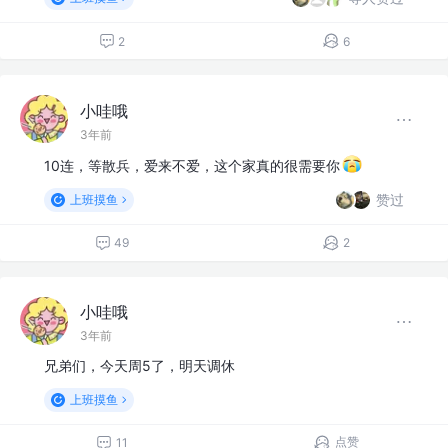
2
6
小哇哦
3年前
10连，等散兵，爱来不爱，这个家真的很需要你
赞过
上班摸鱼
49
2
小哇哦
3年前
兄弟们，今天周5了，明天调休
上班摸鱼
点赞
11