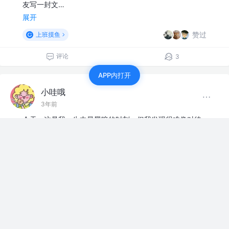
友写一封文…
展开
赞过
上班摸鱼
评论
3
APP内打开
小哇哦
3年前
今天，这是我一生中最黑暗的时刻，但我发现很难像对待
垃圾桶或木洞一样对待朋友，更喜欢消化自己，第二天睡
觉醒来，甚至不想让别人感到厌倦，不想把负面情绪传递
给周围的朋友。不过，我要朋友给我物质上的帮助，今天
是肯德基疯狂的星期四，有朋友想邀请我吃肯德基
上班摸鱼
评论
点赞