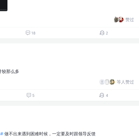
赞过
18
2
计较那么多
等人赞过
5
4
#
做不出来遇到困难时候，一定要及时跟领导反馈