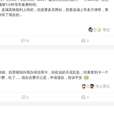
预留1小时等车换乘时间。
，县城高铁能到上班的，但是要多买两站，想着县城上车多方便呀，果
种买了现在的…
赞过
15
3
推销。叽里呱啦叫我办张信用卡，好处说的天花乱坠；结果拿到卡一个
费，吐了..... 现在在费尽心思，申请退款，投诉平安
等人赞过
5
4