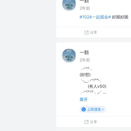
一顆
2年前
#1024一起掘金#
好困好困
分享
一顆
2年前
╭◜◝ ͡◜╮
(好想)
╰◟ ͜╭◜◝ ͡◜ ͡◝╮
(有人v50)
╭◜◝ ͡◜◝ ͡◜╮◞╯…
展开
上班摸鱼
分享