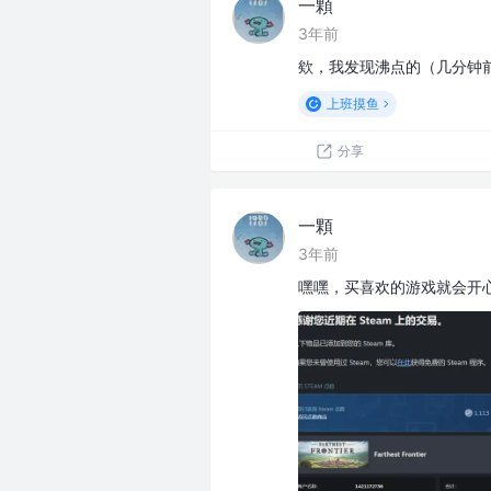
一顆
3年前
欸，我发现沸点的（几分钟
上班摸鱼
分享
一顆
3年前
嘿嘿，买喜欢的游戏就会开