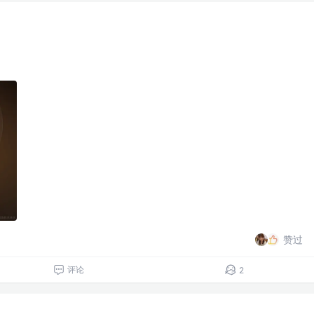
赞过
评论
2