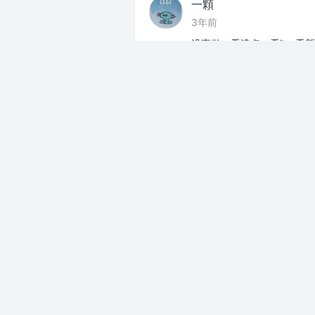
一顆
3年前
没事做，看沸点、看it、看
上班摸鱼
分享
一顆
3年前
晚上记得好好睡觉
，我