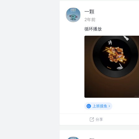
一顆
2年前
循环播放
上班摸鱼
分享