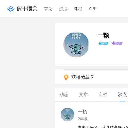
首页
沸点
课程
APP
一顆
获得徽章 7
动态
文章
专栏
沸点
一顆
2年前
本来买好了，从县城高铁（5