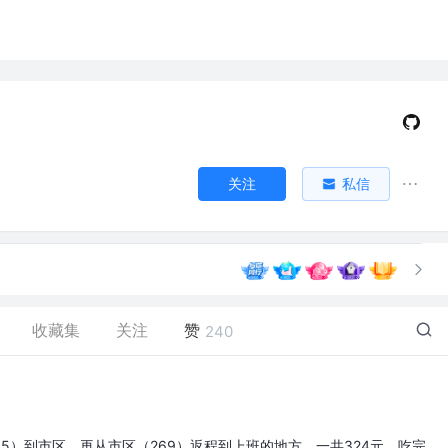
关注
私信
收藏集
关注
赞
240
5）到市区，再从市区（269）返程到上班的地方。一共324元。吃完