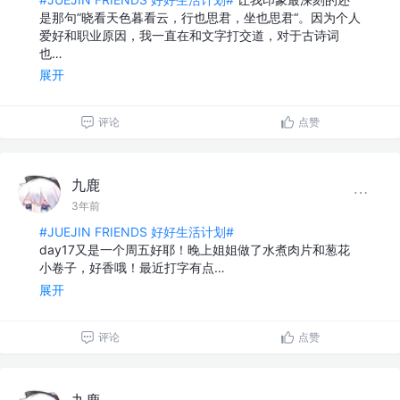
是那句”晓看天色暮看云，行也思君，坐也思君“。因为个人
爱好和职业原因，我一直在和文字打交道，对于古诗词
也…
展开
评论
点赞
九鹿
3年前
#JUEJIN FRIENDS 好好生活计划#
day17又是一个周五好耶！晚上姐姐做了水煮肉片和葱花
小卷子，好香哦！最近打字有点…
展开
评论
点赞
九鹿