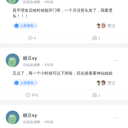
后端攻城狮
·
4年前
昌平理发店啥时候能开门呀，一个月没剪头发了，我要烫
头！！！
赞过
上班摸鱼
4
2
糖豆sy
后端攻城狮
·
4年前
五点了，再一个小时就可以下班啦，回去接着看神仙姐姐
赞过
上班摸鱼
评论
2
糖豆sy
后端攻城狮
·
4年前