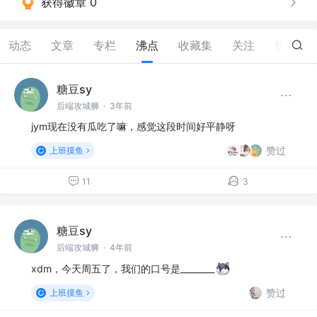
获得徽章 0
动态
文章
专栏
沸点
收藏集
关注
赞
92
糖豆sy
后端攻城狮
·
3年前
jym现在没有瓜吃了嘛，感觉这段时间好平静呀
赞过
上班摸鱼
11
3
糖豆sy
后端攻城狮
·
4年前
xdm，今天周五了，我们的口号是________
赞过
上班摸鱼