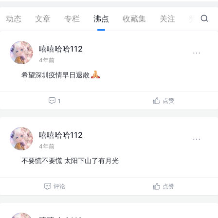
动态
文章
专栏
沸点
收藏集
关注
赞
62
嘻嘻哈哈112
4年前
希望深圳疫情早日退散
点赞
1
嘻嘻哈哈112
4年前
不要慌不要慌 太阳下山了有月光
评论
点赞