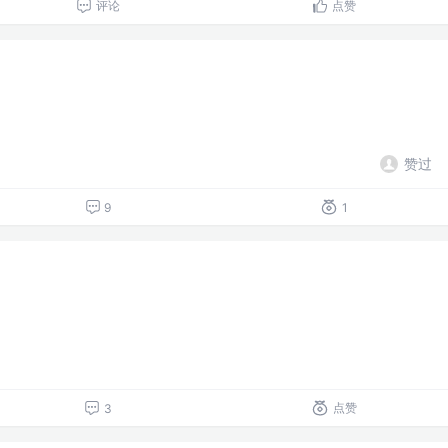
评论
点赞
赞过
9
1
点赞
3