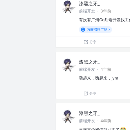
漆黑之牙_
前端开发
·
3年前
有没有广州Go后端开发找
内推招聘广场
分享
漆黑之牙_
前端开发
·
4年前
嗨起来，嗨起来，jym
分享
漆黑之牙_
前端开发
·
4年前
再来三个涨停就回本了