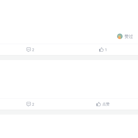
赞过
2
1
点赞
2