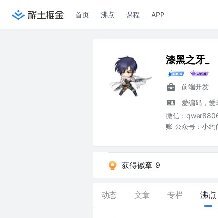
首页
沸点
课程
APP
漆黑之牙_
前端开发
爱编码，爱玩游
微信：qwer88
账 公众号：小约
获得徽章 9
动态
文章
专栏
沸点