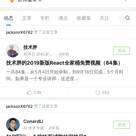
动态
文章
专栏
沸点
收藏集
关注
赞
27
赞了这篇文章
jacksonX6762
技术胖
关注
程序员 @40岁去当保安了
6年前
·
技术胖的2019新版React全家桶免费视频（84集）
一共84集，从5月4日开始录制，到9月18日完成，5个月时
间。如果是一个专业讲师，这进度...
2.9k
553
赞了这篇文章
jacksonX6762
ConardLi
关注
AI 技术专家
6年前
·