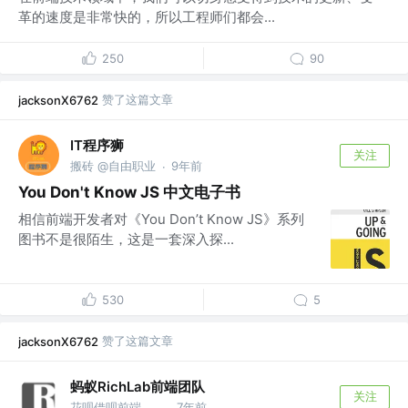
革的速度是非常快的，所以工程师们都会...
250
90
赞了这篇文章
jacksonX6762
IT程序狮
关注
搬砖 @自由职业
9年前
·
You Don't Know JS 中文电子书
相信前端开发者对《You Don’t Know JS》系列
图书不是很陌生，这是一套深入探...
530
5
赞了这篇文章
jacksonX6762
蚂蚁RichLab前端团队
关注
花呗借呗前端团队 @蚂蚁集团
7年前
·