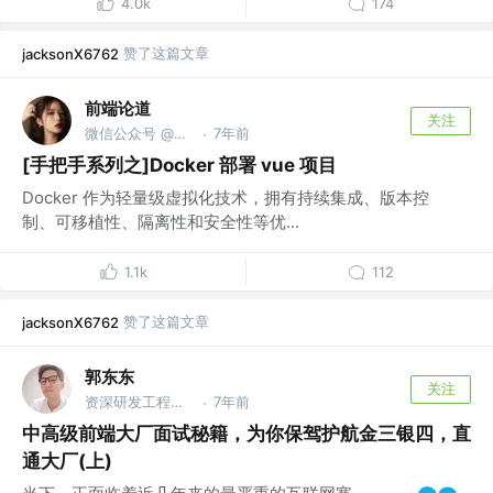
4.0k
174
赞了这篇文章
jacksonX6762
前端论道
关注
微信公众号 @前端论道
7年前
·
[手把手系列之]Docker 部署 vue 项目
Docker 作为轻量级虚拟化技术，拥有持续集成、版本控
制、可移植性、隔离性和安全性等优...
1.1k
112
赞了这篇文章
jacksonX6762
郭东东
关注
资深研发工程师 @字节跳动
7年前
·
中高级前端大厂面试秘籍，为你保驾护航金三银四，直
通大厂(上)