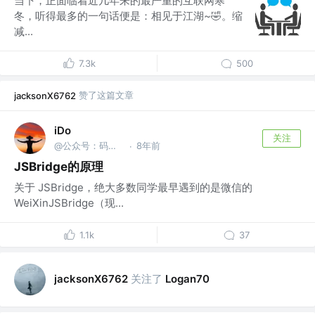
当下，正面临着近几年来的最严重的互联网寒
冬，听得最多的一句话便是：相见于江湖~🤣。缩
减...
7.3k
500
赞了这篇文章
jacksonX6762
iDo
关注
@公众号：码中仙
8年前
·
JSBridge的原理
关于 JSBridge，绝大多数同学最早遇到的是微信的
WeiXinJSBridge（现...
1.1k
37
关注了
jacksonX6762
Logan70