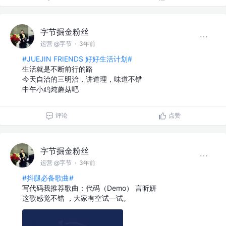
字节掘金粉丝
运营 @字节
·
3年前
#JUEJIN FRIENDS 好好生活计划#
生活就是不断前行的路
今天自治的三明治，讲道理，味道不错
中午小鸡炖蘑菇吧
评论
点赞
字节掘金粉丝
运营 @字节
·
3年前
#抖腿必备歌曲#
写代码我推荐歌曲：代码（Demo） 言昕妍
这歌感觉不错 ，大家有空试一试。