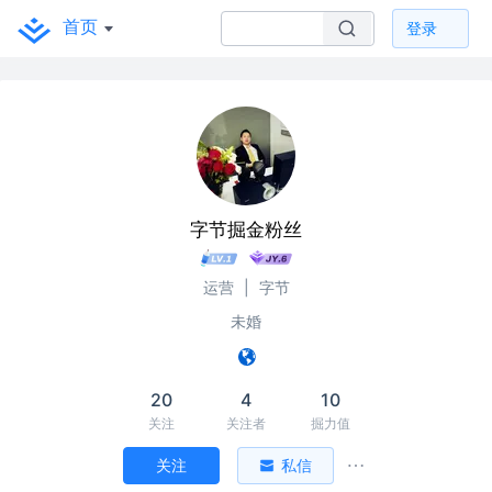
首页
登录
字节掘金粉丝
运营
|
字节
未婚
20
4
10
关注
关注者
掘力值
关注
私信