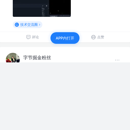
技术交流圈
评论
点赞
APP内打开
字节掘金粉丝
运营 @字节
·
3年前
#JUEJIN FRIENDS 好好生活计划#
昨晚看世界杯了，结果嘛
今天早餐很丰盛
今天需要继续锻炼
评论
点赞