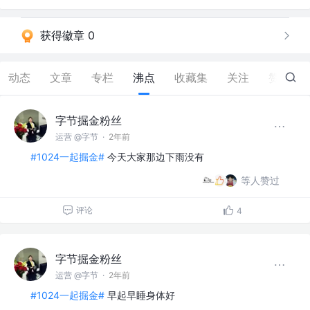
获得徽章 0
动态
文章
专栏
沸点
收藏集
关注
赞
36
字节掘金粉丝
运营 @字节
·
2年前
#1024一起掘金#
今天大家那边下雨没有
等人赞过
评论
4
字节掘金粉丝
运营 @字节
·
2年前
#1024一起掘金#
早起早睡身体好