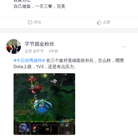
自己做饭，一天三餐，完美
评论
点赞
字节掘金粉丝
运营 @字节
·
3年前
#今日份秀操作#
在三个敌对英雄面前补兵，怎么样，嘿嘿
Dota上路，1V3，还是有点压力。