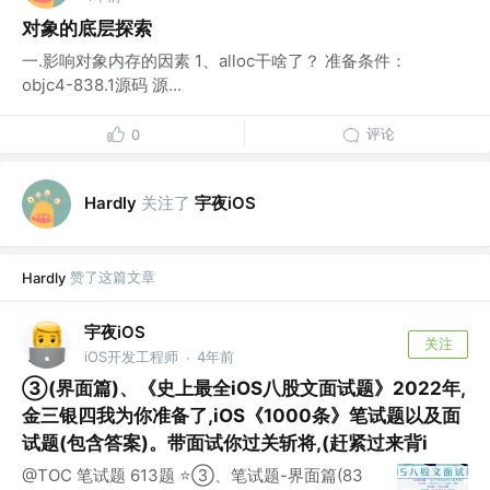
对象的底层探索
一.影响对象内存的因素 1、alloc干啥了？ 准备条件：
objc4-838.1源码 源...
评论
0
关注了
宇夜iOS
Hardly
赞了这篇文章
Hardly
宇夜iOS
关注
iOS开发工程师
4年前
·
③(界面篇)、《史上最全iOS八股文面试题》2022年,
金三银四我为你准备了,iOS《1000条》笔试题以及面
试题(包含答案)。带面试你过关斩将,(赶紧过来背i
@TOC 笔试题 613题 ⭐️③、笔试题-界面篇(83