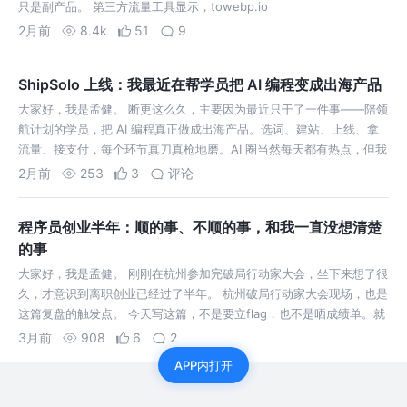
只是副产品。 第三方流量工具显示，towebp.io
2月前
8.4k
51
9
ShipSolo 上线：我最近在帮学员把 AI 编程变成出海产品
大家好，我是孟健。 断更这么久，主要因为最近只干了一件事——陪领
航计划的学员，把 AI 编程真正做成出海产品。选词、建站、上线、拿
流量、接支付，每个环节真刀真枪地磨。AI 圈当然每天都有热点，但我
觉得
2月前
253
3
评论
程序员创业半年：顺的事、不顺的事，和我一直没想清楚
的事
大家好，我是孟健。 刚刚在杭州参加完破局行动家大会，坐下来想了很
久，才意识到离职创业已经过了半年。 杭州破局行动家大会现场，也是
这篇复盘的触发点。 今天写这篇，不是要立flag，也不是晒成绩单。就
是实
3月前
908
6
2
APP内打开