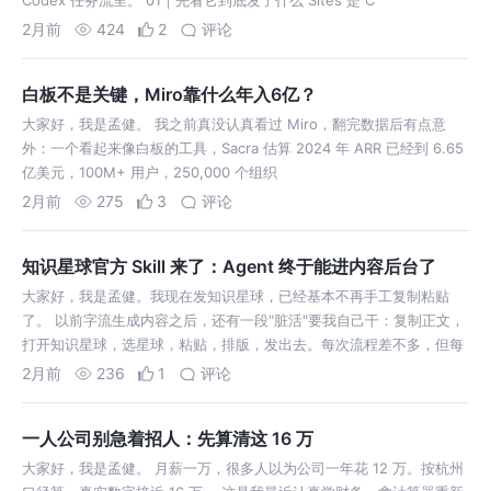
Codex 任务流里。 01｜先看它到底发了什么 Sites 是 C
2月前
424
2
评论
白板不是关键，Miro靠什么年入6亿？
大家好，我是孟健。 我之前真没认真看过 Miro，翻完数据后有点意
外：一个看起来像白板的工具，Sacra 估算 2024 年 ARR 已经到 6.65
亿美元，100M+ 用户，250,000 个组织
2月前
275
3
评论
知识星球官方 Skill 来了：Agent 终于能进内容后台了
大家好，我是孟健。我现在发知识星球，已经基本不再手工复制粘贴
了。 以前字流生成内容之后，还有一段"脏活"要我自己干：复制正文，
打开知识星球，选星球，粘贴，排版，发出去。每次流程差不多，但每
次都得人坐在
2月前
236
1
评论
一人公司别急着招人：先算清这 16 万
大家好，我是孟健。 月薪一万，很多人以为公司一年花 12 万。按杭州