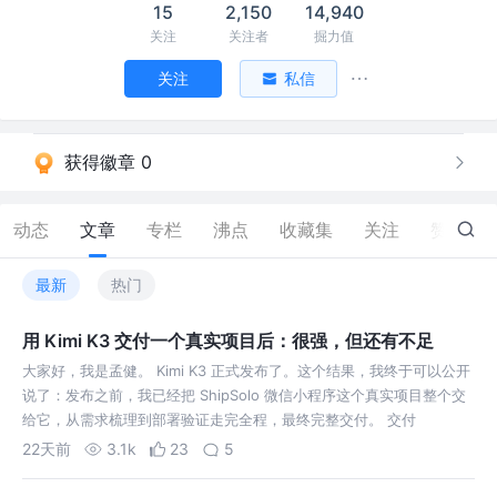
15
2,150
14,940
关注
关注者
掘力值
关注
私信
获得徽章 0
动态
文章
专栏
沸点
收藏集
关注
赞
54
最新
热门
用 Kimi K3 交付一个真实项目后：很强，但还有不足
大家好，我是孟健。 Kimi K3 正式发布了。这个结果，我终于可以公开
说了：发布之前，我已经把 ShipSolo 微信小程序这个真实项目整个交
给它，从需求梳理到部署验证走完全程，最终完整交付。 交付
22天前
3.1k
23
5