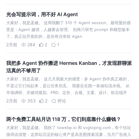
光会写提示词，用不好 AI Agent
大家好，我是孟健。 这周我翻了 510 个 Agent session。最明显的感
受是：Agent 越强，人越要会管理。 别再只研究 prompt 和模型版本
了。真正拉开差距的，是你有没有给 Agen
2月前
284
2
1
我把多 Agent 协作搬进 Hermes Kanban，才发现群聊派
活真的不够用了
大家好，我是孟健。 这几天我最大的感受：多 Agent 协作真正难的，
不是让它们动起来，是让任务别丢。 我最近在跑一条做站流水线。 从
市场调研、关键词规划、PRD、定价、合规、文案、设计、前后端开
发、
2月前
353
2
评论
两个免费工具站月访 118 万，它们到底靠什么赚钱？
大家好，我是孟健。 我拆了 towebp.io 和 svgtopng.com，有个结论
值得说清楚：这类站沉淀的核心资产是高意图搜索流量，当月广告收入