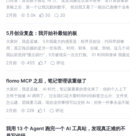
口径算，真实数字接近 16 万。 这是我最近认真学财务、拿计算器重新
算账之后，第一个让我沉默的数字。 然后我又看了一眼自己跑整个业务
2月前
5.0k
30
20
5月创业复盘：我开始补最短的板
大家好，我是孟健。 5月我最大的感受是：程序员创业，代码早就够
用，真正拖后腿的是另一些东西。 时间、财务、合规、营销。这几个词
我以前觉得"懂点就行"，5月被现实一次次打脸。 01 时间和身体 我最近
算
2月前
455
7
评论
flomo MCP 之后，笔记管理该重做了
大家好，我是孟健。 AI 时代，笔记最重要的变化来了：你的个人上下
文终于能被 AI 调用了。 过去我们花大量时间纠结标签怎么分、文件夹
怎么建、层级要几级。现在这些事情可以交给 AI；但有一件事永远不能
2月前
229
1
评论
我用 13 个 Agent 跑完一个 AI 工具站，发现真正难的不
是写代码