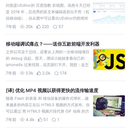
封面是UEditor的 百度指数 折线图。虽然今天已经
是 2018 年，且优秀的富文本编辑器层出不穷（包
括移动端），但从图中可以看出UEditor仍然维持
着较高的搜索热度。而不少公司和个人也仍然在项
7年前
20k
220
57
目中使用UEditor。目前，UEditor官网的最后一次
版本更新是 1.4.3…
移动端调试痛点？——送你五款前端开发利器
之所以写这个总结，还要从上周的一次移动端项目
的 debug 说起。那天，测试小姐姐拿着自己的
iphone6s 过来找我，说页面打不开。我想：这怎
么可能，我手机里挺好的呀，Chrome调试工具也
7年前
53k
2.0k
174
没报错呀！就把她手机拿过来看了看，发现一进去
还真就是一片空白。WTF（手动黑人问号）…
[译] 优化 MP4 视频以获得更快的流传输速度
随着 Flash 的衰落 和 移动设备的爆炸式增长，越
来越多的内容正在以 HTML5 视频的方式发布。你
可以通过 用 HTML5 视频片段代替 GIF 动画 的方
式来优化你的网站速度。然而，视频文件本身就有
7年前
4.4k
51
1
大量可优化的地方，你可以借此提升它们的性能。
其中最重要的一点是视频文件…