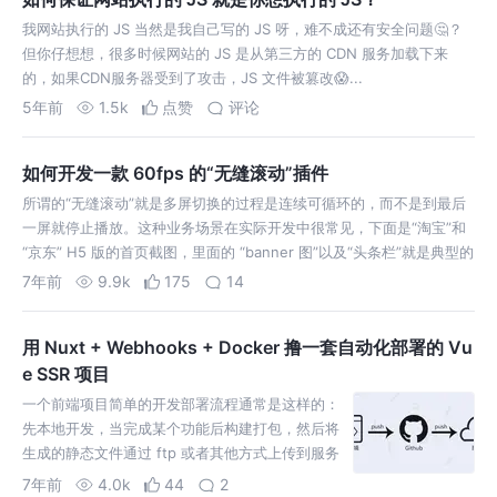
我网站执行的 JS 当然是我自己写的 JS 呀，难不成还有安全问题🤔？
但你仔想想，很多时候网站的 JS 是从第三方的 CDN 服务加载下来
的，如果CDN服务器受到了攻击，JS 文件被篡改😱...
5年前
1.5k
点赞
评论
如何开发一款 60fps 的“无缝滚动”插件
所谓的“无缝滚动”就是多屏切换的过程是连续可循环的，而不是到最后
一屏就停止播放。这种业务场景在实际开发中很常见，下面是“淘宝”和
“京东” H5 版的首页截图，里面的 “banner 图”以及“头条栏”就是典型的
无缝滚动的场景。但是体验一番之后，你会发现他们和原生 App 中的
7年前
9.9k
175
14
效…
用 Nuxt + Webhooks + Docker 撸一套自动化部署的 Vu
e SSR 项目
一个前端项目简单的开发部署流程通常是这样的：
先本地开发，当完成某个功能后构建打包，然后将
生成的静态文件通过 ftp 或者其他方式上传到服务
器中。并将代码 push 到 GitHub 或者 码云 等远
7年前
4.0k
44
2