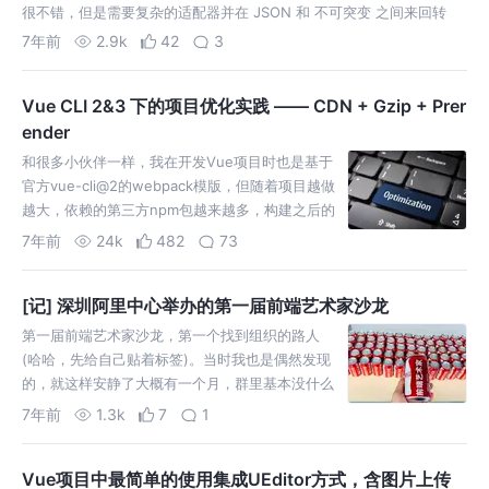
很不错，但是需要复杂的适配器并在 JSON 和 不可突变 之间来回转
换，以便在需要时与其他库一起使用。 Immer 简化…
7年前
2.9k
42
3
Vue CLI 2&3 下的项目优化实践 —— CDN + Gzip + Prer
ender
和很多小伙伴一样，我在开发Vue项目时也是基于
官方vue-cli@2的webpack模版，但随着项目越做
越大，依赖的第三方npm包越来越多，构建之后的
文件也会越来越大，尤其是vendor.js,甚至会达到
7年前
24k
482
73
2M左右。再加上又是单页应用，这就会导致在网
速较慢或者服务器带宽有限的情况…
[记] 深圳阿里中心举办的第一届前端艺术家沙龙
第一届前端艺术家沙龙，第一个找到组织的路人
(哈哈，先给自己贴着标签)。当时我也是偶然发现
的，就这样安静了大概有一个月，群里基本没什么
动静，那时候只有这个网站——第一届前端艺术家
7年前
1.3k
7
1
沙龙可以看到一点相关信息。再后来@liuxuewei
每天早上会在群里分享一些技术文章，一直坚持到
Vue项目中最简单的使用集成UEditor方式，含图片上传
现在，…