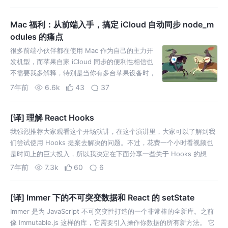
端仓库中进行托管（为了突出本文的重点，暂不考
虑测试的环节）。这种工作流不免有些劳…
Mac 福利：从前端入手，搞定 iCloud 自动同步 node_m
odules 的痛点
很多前端小伙伴都在使用 Mac 作为自己的主力开
发机型，而苹果自家 iCloud 同步的便利性相信也
不需要我多解释，特别是当你有多台苹果设备时，
那种无缝的体验，一旦用了就回不去。可作为一名
7年前
6.6k
43
37
前端开发，今天，无论你使用的是 Vue 还是
React 亦或任何其他的前端技术栈，几乎是…
[译] 理解 React Hooks
我强烈推荐大家观看这个开场演讲，在这个演讲里，大家可以了解到我
们尝试使用 Hooks 提案去解决的问题。不过，花费一个小时看视频也
是时间上的巨大投入，所以我决定在下面分享一些关于 Hooks 的想
法。 我们知道组件和自上而下的数据流可以帮助我们将庞大的 UI 组织
7年前
7.3k
60
6
成小型、独立、…
[译] Immer 下的不可突变数据和 React 的 setState
Immer 是为 JavaScript 不可突变性打造的一个非常棒的全新库。之前
像 Immutable.js 这样的库，它需要引入操作你数据的所有新方法。 它