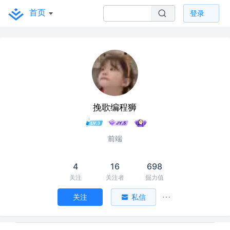
首页
登录
挽歌编程狮
前端
4
16
698
关注
关注者
掘力值
关注
私信