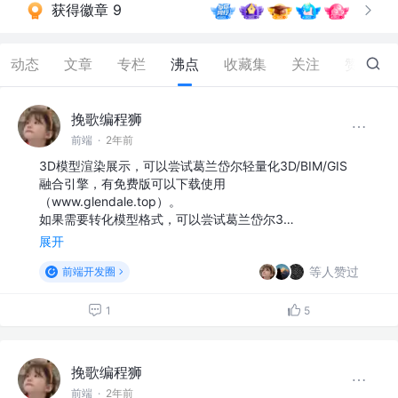
获得徽章 9
动态
文章
专栏
沸点
收藏集
关注
赞
38
挽歌编程狮
前端
·
2年前
3D模型渲染展示，可以尝试葛兰岱尔轻量化3D/BIM/GIS
融合引擎，有免费版可以下载使用
（www.glendale.top）。
如果需要转化模型格式，可以尝试葛兰岱尔3…
展开
等人赞过
前端开发圈
1
5
挽歌编程狮
前端
·
2年前