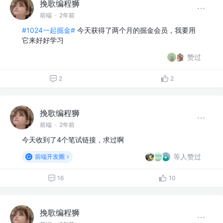
挽歌编程狮
前端
·
2年前
#1024一起掘金#
今天获得了两个月的掘金会员，我要用
它来好好学习
赞过
2
2
挽歌编程狮
前端
·
2年前
今天收到了4个笔试链接，求过啊
等人赞过
前端开发圈
16
10
挽歌编程狮