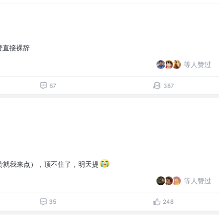
赞直接裸辞
等人赞过
67
387
赞就我来点），顶不住了，明天提
等人赞过
35
248