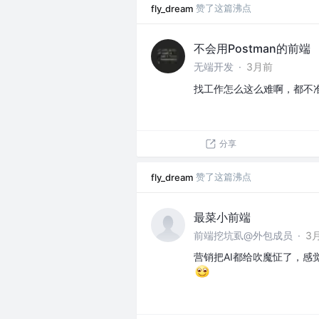
赞了这篇沸点
fly_dream
不会用Postman的前端
无端开发
·
3月前
找工作怎么这么难啊，都不
分享
赞了这篇沸点
fly_dream
最菜小前端
前端挖坑虱@外包成员
·
3
营销把AI都给吹魔怔了，