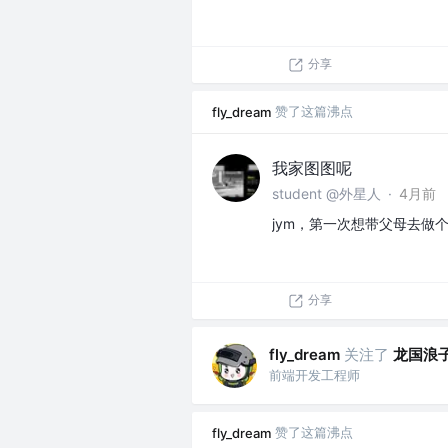
分享
赞了这篇沸点
fly_dream
我家图图呢
student @外星人
·
4月前
jym，第一次想带父母去做
分享
关注了
龙国浪
fly_dream
前端开发工程师
赞了这篇沸点
fly_dream