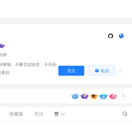
程师
鲜事物，不断尝试改变，今天的
关注
私信
的更好。
收藏集
关注
赞
1K