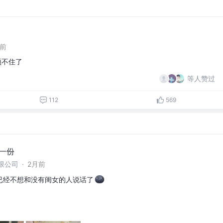
天前
顶不住了
等人赞过
112
569
元一份
限公司
·
2月前
已经不想和没有闺女的人说话了