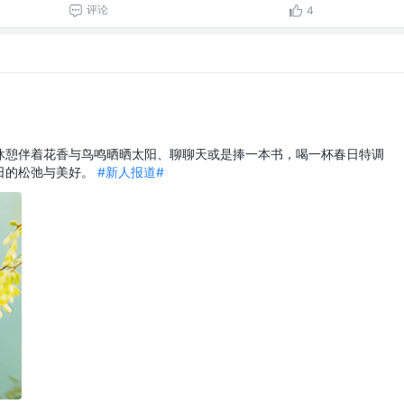
评论
4
休憩伴着花香与鸟鸣晒晒太阳、聊聊天或是捧一本书，喝一杯春日特调
日的松弛与美好。
#新人报道#