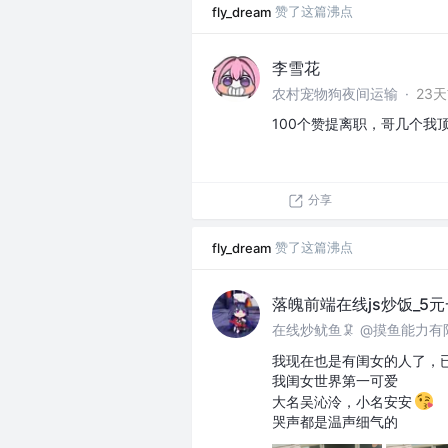
赞了这篇沸点
fly_dream
李雪花
农村宠物狗夜间运输
·
23
100个赞提离职，哥几个我
分享
赞了这篇沸点
fly_dream
落魄前端在线js炒饭_5
在线炒鱿鱼🦑 @摸鱼能力有
我现在也是有闺女的人了，
我闺女世界第一可爱
大名吴沁泠，小名安安
哭声都是温声细气的