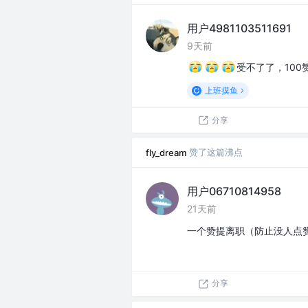
用户4981103511691
9天前
受不了了，100
上班摸鱼
分享
赞了这篇沸点
fly_dream
用户06710814958
21天前
一个赞提离职（防止没人点
分享