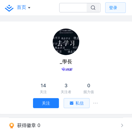
首页
登录
_學長
14
3
0
关注
关注者
掘力值
关注
私信
获得徽章 0