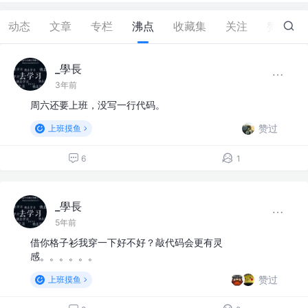
动态
文章
专栏
沸点
收藏集
关注
赞
9
_學長
3年前
周六还要上班，没写一行代码。
赞过
上班摸鱼
6
1
_學長
5年前
借你格子衫我穿一下好不好？敲代码会更有灵
感。。。。。。
赞过
上班摸鱼