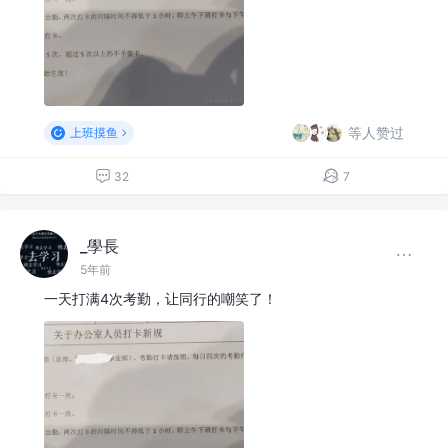
等人赞过
上班摸鱼
32
7
_學長
5年前
一天打满4次考勤，让同行的嘲笑了！