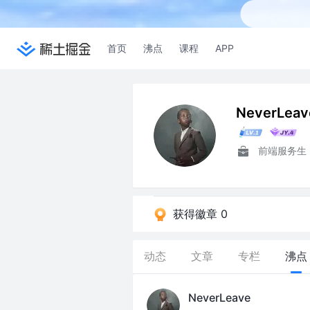
首页
沸点
课程
APP
NeverLeav
前端服务生
获得徽章 0
动态
文章
专栏
沸点
NeverLeave