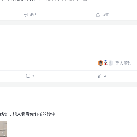
评论
点赞
等人赞过
3
4
的感觉，想来看看你们拍的沙尘