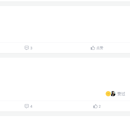
点赞
3
赞过
4
2