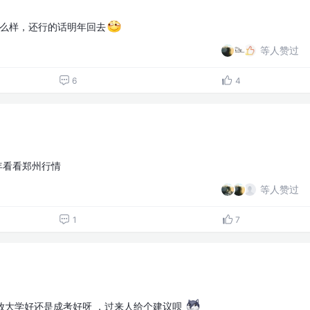
怎么样，还行的话明年回去
等人赞过
6
4
年看看郑州行情
等人赞过
1
7
放大学好还是成考好呀 ，过来人给个建议呗