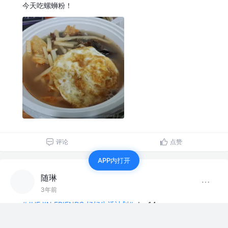
今天吃螺蛳粉！
评论
点赞
APP内打开
随琳
3年前
#JUEJIN FRIENDS 好好生活计划#
day14
还以为是感冒了，结果还是难逃一劫
准备干饭！吃好才能好得快！