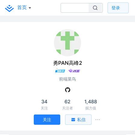
首页
登录
勇PAN高峰2
前端菜鸟
34
62
1,488
关注
关注者
掘力值
关注
私信