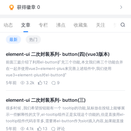
获得徽章 0
动态
文章
专栏
沸点
收藏集
关注
赞
264
最新
热门
element-ui 二次封装系列- button(四)(vue3版本)
前面三篇介绍了利用el-button扩充三个功能,本文我们将三个功能合并
在一起并使用vue3+element-plus来完善上述组件中,我们使用
vue3+element-plus对el-button扩
5年前
3.2k
12
9
element-ui 二次封装系列- button(三)
很多时候 ,我们希望按钮能有一个 tooltip的功能,鼠标放在按钮上能够展
示一些解释性的文字,el-tooltip组件正是实现这个功能的,但是直接用el-
tooltip组件代码非常多,需要将el-button作为slot插入内容,如果能直接
给button上添加content自…
5年前
4.1k
13
评论