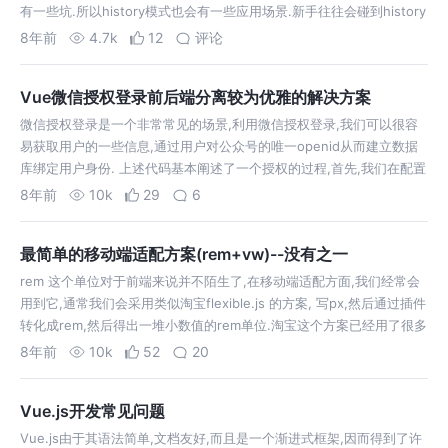
有一些坑.所以history模式也会有一些应用场景.新手往往会碰到history
模式打包后页面一片空白的情况,而且没有资源加载错误的报错…
8年前
4.7k
12
评论
Vue微信授权登录前后端分离较为优雅的解决方案
微信授权登录是一个非常常见的场景,利用微信授权登录,我们可以很容
易获取用户的一些信息,通过用户对公众号的唯一openid从而建立数据
库绑定用户身份. 上述代码基本阐述了一个授权的过程,首先,我们在配置
vue路由的时候,设置此路由是否需要登录即给router的meta加一个
8年前
10k
29
6
noA…
最简单的移动端适配方案(rem+vw)--没有之一
rem 这个单位对于前端来说并不陌生了,在移动端适配方面,我们经常会
用到它,通常我们会采用类似淘宝flexible.js 的方案, 写px,然后通过插件
转化成rem,然后得出一堆小数值的rem单位.淘宝这个方案已经用了很多
年,兼容性很好,然而现在已经2018年了,许多兼容性问题…
8年前
10k
52
20
Vue.js开发常见问题
Vue.js由于其语法简单,文档友好,而且是一个渐进式框架,因而得到了许