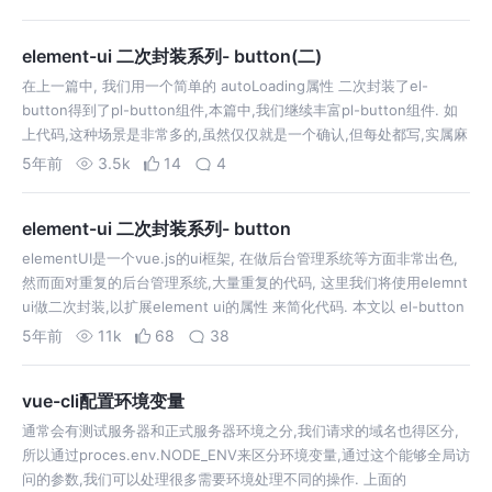
element-ui 二次封装系列- button(二)
在上一篇中, 我们用一个简单的 autoLoading属性 二次封装了el-
button得到了pl-button组件,本篇中,我们继续丰富pl-button组件. 如
上代码,这种场景是非常多的,虽然仅仅就是一个确认,但每处都写,实属麻
烦,重复代码过多,如果能够点击button自…
5年前
3.5k
14
4
element-ui 二次封装系列- button
elementUI是一个vue.js的ui框架, 在做后台管理系统等方面非常出色,
然而面对重复的后台管理系统,大量重复的代码, 这里我们将使用elemnt
ui做二次封装,以扩展element ui的属性 来简化代码. 本文以 el-button
为例el-button是最简单的…
5年前
11k
68
38
vue-cli配置环境变量
通常会有测试服务器和正式服务器环境之分,我们请求的域名也得区分,
所以通过proces.env.NODE_ENV来区分环境变量,通过这个能够全局访
问的参数,我们可以处理很多需要环境处理不同的操作. 上面的