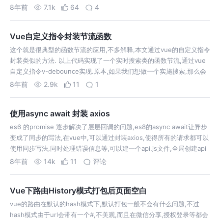
process.env.NODE_ENV是vue-cli默认配置的,有时候我…
8年前
7.1k
64
4
Vue自定义指令封装节流函数
这个就是很典型的函数节流的应用,不多解释,本文通过vue的自定义指令
封装类似的方法. 以上代码实现了一个实时搜索类的函数节流,通过vue
自定义指令v-debounce实现.原本,如果我们想做一个实施搜索,那么会
直接用@keyup=search,这样就会非常耗性能,键盘敲一下,就…
8年前
2.9k
11
1
使用async await 封装 axios
es6 的promise 逐步解决了层层回调的问题,es8的async await让异步
变成了同步的写法,在vue中,可以通过封装axios,使得所有的请求都可以
使用同步写法,同时处理错误信息等,可以建一个api.js文件,全局创建api
实例. 上述代码中,首先采用try,ca…
8年前
14k
11
评论
Vue下路由History模式打包后页面空白
vue的路由在默认的hash模式下,默认打包一般不会有什么问题,不过
hash模式由于url会带有一个#,不美观,而且在微信分享,授权登录等都会