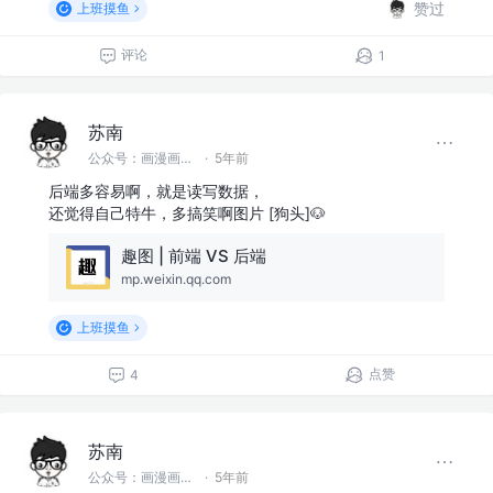
赞过
上班摸鱼
评论
1
苏南
公众号：画漫画的程序员 @首席渣渣画师
·
5年前
后端多容易啊，就是读写数据，
还觉得自己特牛，多搞笑啊图片 [狗头]🐶
趣图 | 前端 VS 后端
mp.weixin.qq.com
上班摸鱼
点赞
4
苏南
公众号：画漫画的程序员 @首席渣渣画师
·
5年前