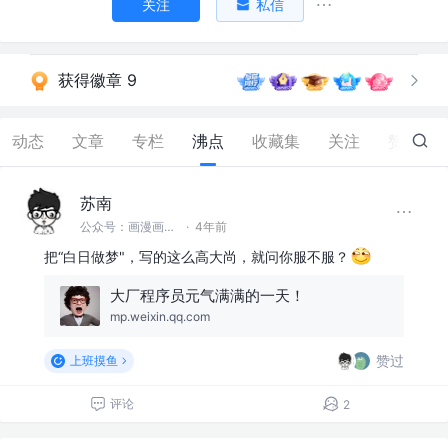
关注
私信
获得徽章 9
动态
文章
专栏
沸点
收藏集
关注
赞
346
苏南
公众号：画漫画的程序员 @首席渣渣画师
·
4年前
把“白日做梦"，写的这么高大尚，就问你服不服？
大厂程序员元气满满的一天！
mp.weixin.qq.com
赞过
上班摸鱼
评论
2