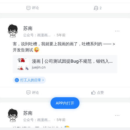
评论
2
苏南
公众号：画漫画的程序员 @首席渣渣画师
·
5年前
害，说到吐槽，我就要上我画的画了，吐槽系列的 —— >
开发告测试
漫画 | 公司测试因提Bug不规范，锒铛入狱～
juejin.cn
打工人的日常
评论
点赞
APP内打开
苏南
公众号：画漫画的程序员 @首席渣渣画师
·
5年前
这TM真来一下，谁扛的住？