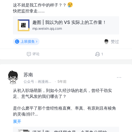
这不就是我工作中的样子？？
快把监控拿走……
趣图 | 我以为的 VS 实际上的工作量！
mp.weixin.qq.com
赞过
上班摸鱼
评论
1
苏南
公众号：画漫画的程序员 @首席渣渣画师
·
5年前
从初入职场萌新，到如今久经沙场的老兵，曾经干劲实
足、意气风发的我们哪去了？
是什么磨平了那个曾经性格直爽、率真、有原则且有棱角
的灵魂(你)?…
展开