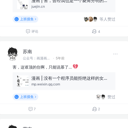
漫画 | 害，曾经我也是一个菱角分明的人啊…
juejin.cn
等人赞过
上班摸鱼
评论
4
苏南
公众号：画漫画的程序员 @首席渣渣画师
·
5年前
害，这谁顶的住啊，只能说慕了…
漫画 | 没有一个程序员能拒绝这样的女朋友
mp.weixin.qq.com
赞过
上班摸鱼
7
2