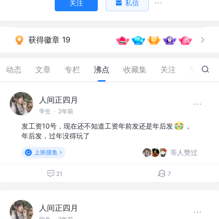
关注
私信
获得徽章 19
动态
文章
专栏
沸点
收藏集
关注
赞
584
人间正四月
学生
·
2年前
发工资10号，现在还不知道工资年前发还是年后发
，
年后发，过年没得玩了
等人赞过
上班摸鱼
21
7
人间正四月