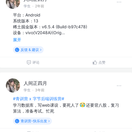
学生
·
2年前
平台：Android
系统版本：13
稀土掘金版本：v6.5.4 (Build-b97c478)
设备：vivo(V2048A)(Orig…
展开
反馈 & 建议
评论
点赞
人间正四月
学生
·
3年前
#青训营 x 字节后端训练营#
学习数据库，写web课设，要死人了
还要背八股，复习
算法，准备考试。忙死
青训营-快乐出发