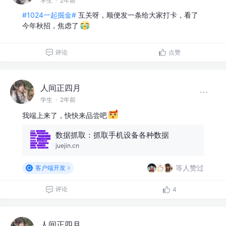
学生
·
2年前
#1024一起掘金#
互关呀，顺便发一条给大家打卡，看了
今年秋招，焦虑了
评论
点赞
人间正四月
学生
·
2年前
我端上来了，快快来品尝吧
数据抓取：抓取手机设备各种数据
juejin.cn
等人赞过
客户端开发
评论
4
人间正四月