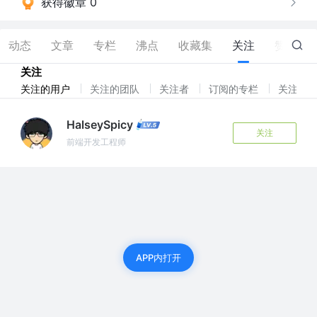
获得徽章 0
动态
文章
专栏
沸点
收藏集
关注
赞
1.1K
关注
关注的用户
关注的团队
关注者
订阅的专栏
关注标
HalseySpicy
关注
前端开发工程师
APP内打开