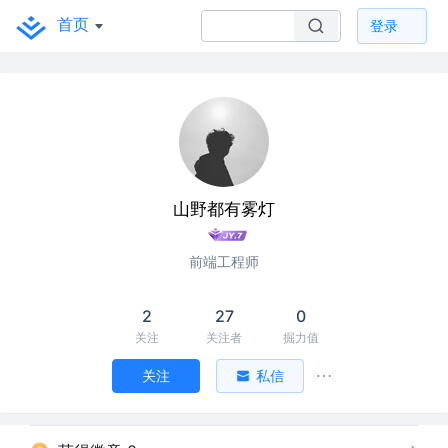
首页
登录
山野都有雾灯
前端工程师
2
27
0
关注
关注者
掘力值
关注
私信