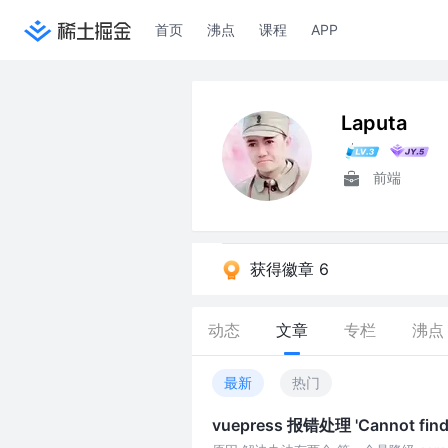
首页
沸点
课程
APP
Laputa
前端
获得徽章 6
动态
文章
专栏
沸点
最新
热门
vuepress 报错处理 'Cannot find mo