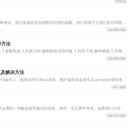
Vue.js
个新语法,简单地说：他们是修改其他函数的功能的函数。他们有助于让我们的代码更简
进行装饰然后返回一个被包装过的对象
论
JavaScript
种方法
fy 第二个参数取值 3.利用 ES6 解构剔除无用对象 4.利用 ES6 解构赋值 5.利用匿
JavaScript
g以及解决方法
 H5版本上，咨询过同行和ios原生，图片旋转是会发生在canvas压缩或者裁
5版本使用exif-js获取Orien
uni-app
经常会遇到一些触发频率极高的按钮、操作、交互事件等等。如果我们不对这
，以及对后端接口的压力十分大，非常容易出现浏览器崩溃，接口卡
JavaScript