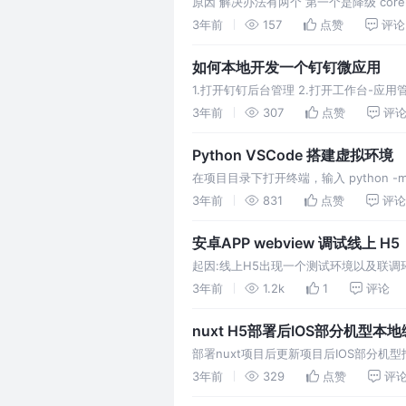
原因 解决办法有两个 第一个是降级 core
core-js 3x 可以用另外一种方式解决 在c
3年前
157
点赞
评论
如何本地开发一个钉钉微应用
1.打开钉钉后台管理 2.打开工作台-应用
管理 6.应用首页地址填写: http://127.0.
3年前
307
点赞
评
Python VSCode 搭建虚拟环境
在项目目录下打开终端，输入 python -m 
VSCode 中打开设置（Ctrl+,），输入 py
3年前
831
点赞
评论
安卓APP webview 调试线上 H5
起因:线上H5出现一个测试环境以及联调环境
Element文件无法查看属性,仅能看到D
3年前
1.2k
1
评论
nuxt H5部署后IOS部分机型本
部署nuxt项目后更新项目后IOS部分机
导致页面报错 nuxt.config.js
3年前
329
点赞
评