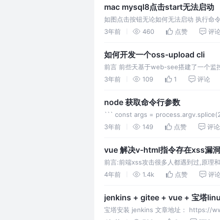
mac mysql8点击start无法启动
如图点击按钮无论如何无法启动 执行命令 
据库
3年前
460
点赞
评
如何开发一个oss-upload cli
前言 前些天基于web-see搭建了一个监
sentry启发,每次生成map文件后上传到
3年前
109
1
评论
node 获取命令行参数
``` const args = process.argv.splice(
3年前
149
点赞
评论
vue 解决v-html指令存在xss漏
前言:前端xss攻击很多人都遇到过,原
范
4年前
1.4k
点赞
评
jenkins + gitee + vue + 宝
宝塔安装 jenkins 文章地址： https://www.