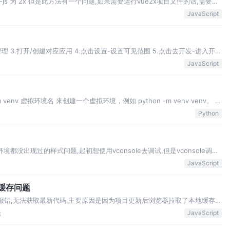
-js 为 2x 但是此方法有一个问题,如果需要运行vue2x项目文件的话,需要
onfig文件（路径doc
JavaScript
管理 3.打开/创建对应应用 4.点击设置-设置可见范围 5.点击去开发-进入开发
0.1:端口号 并找
论
JavaScript
venv 虚拟环境名 来创建一个虚拟环境，例如 python -m venv venv。 在
tho
Python
都没出现过的样式问题,起初想使用vconsole去调试,但是vconsole调试
OM树,此文记录一下如何直接使用ch
JavaScript
地缓存问题
型报错,无法获取最新代码,主要原因是因为项目更新后浏览器拉取了本地缓存,
论
JavaScript