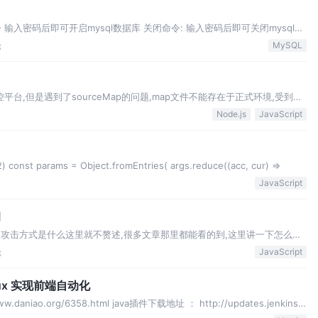
输入密码后即可开启mysql数据库 关闭命令: 输入密码后即可关闭mysql数
论
MySQL
控平台,但是遇到了sourceMap的问题,map文件不能存在于正式环境,受到
oss并删除本地文件,因此基于oss
Node.js
JavaScript
2) const params = Object.fromEntries( args.reduce((acc, cur) =>
JavaScript
洞
理和攻击方式是什么这里就不赘述,很多文章那里都能看的到,这里讲一下怎么防
论
JavaScript
塔linux 实现前端自动化
daniao.org/6358.html java插件下载地址 ： http://updates.jenkins-