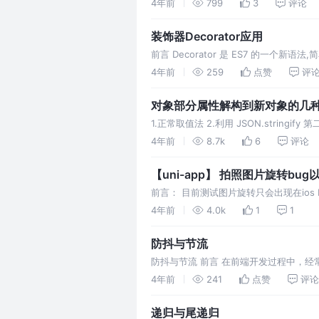
ci.org/downl
4年前
799
3
评论
装饰器Decorator应用
前言 Decorator 是 ES7 的一
短,他可以通过 @方法名称 对一些对象
4年前
259
点赞
评
对象部分属性解构到新对象的几
1.正常取值法 2.利用 JSON.stringi
名方法以及 ES6 解构赋值
4年前
8.7k
6
评论
【uni-app】 拍照图片旋转bu
前言： 目前测试图片旋转只会出现在ios
剪上，原生暂未发现图片旋转。 解决思路： H
4年前
4.0k
1
1
防抖与节流
防抖与节流 前言 在前端开发过程中，
些事件做处理， 不但对于浏览器的压力
4年前
241
点赞
评论
递归与尾递归