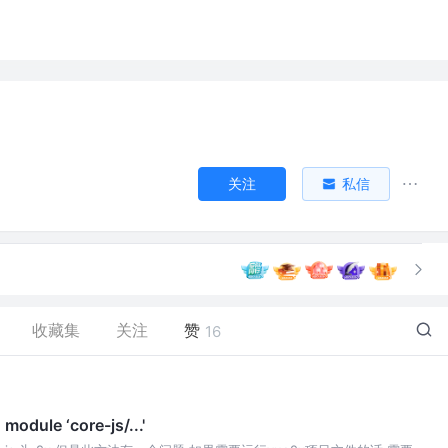
关注
私信
收藏集
关注
赞
16
dule ‘core-js/...'