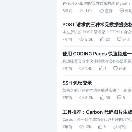
在使用 XML 的配置方式来构建 Mybatis
题。事后看其实就是没有好好看文档，一
6年前
1.9k
点赞
评
src/main/java/com/imxfly/config/my…
POST 请求的三种常见数据提交
本文所讲的 POST 请求是 HTTP/1.1
个。一般使用 POST 请求方法向服务
7年前
9.5k
20
评论
是 POST 请求方法常用的四种数据提交格式
使用 CODING Pages 快速搭
身边经常会有小伙伴问我有没有办法不买
欢干的——搭建一个属于自己的个人博客
7年前
1.4k
1
评论
法就是 Pages 服务。这类服务在国外比较
问到，不过访…
SSH 免密登录
如果之前已经在本地生成过密钥了，那第一
~/.ssh 命令看下是否已经存在 id_rsa
7年前
3.2k
35
5
很嗨，到自己实操了就会出现各种问题。
工具推荐：Carbon 代码图片生
Carbon 是一款生成精美代码片段图
偶尔能看到一些类似下面这样的代码片段
7年前
17k
6
评论