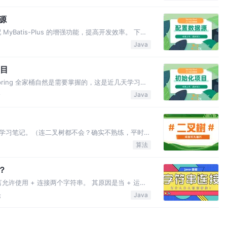
值放在 Respo…
据源
配 MyBatis-Plus 的增强功能，提高开发效率。 下面
他需要定制化的配置我们再加。 • 我们使用
Java
我们自动生成实体类中所有字段的通用 Get…
项目
Spring 全家桶自然是需要掌握的，这是近几天学习
总结。 本系列文章旨在教会 Spring Boot 新手如何
论
Java
接口开发所需功能，不会过多深入，但能让…
学习笔记。（连二叉树都不会？确实不熟练，平时工
据结构的场景。因为自己菜，所以更加要努力学！）
算法
叉树（英语：Binary tree）是每个节点最多只
？
允许使用 + 连接两个字符串。 其原因是当 + 运算
一个值尝试转化为字符串。 我们在了解字符串连接
论
Java
ng Conversion）。 我们知道，对于基本数据类