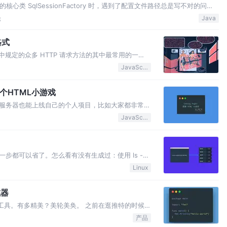
 的核心类 SqlSessionFactory 时，遇到了配置文件路径总是写不对的问
直在盲人摸象。 一开始我是将配置文件放在
论
Java
格式
 协议中规定的众多 HTTP 请求方法的其中最常用的一
器发送数据（主要是一些创建更新操作），本文讨论的
JavaScript
。 由于 HTTP/1.1 协议中并没有对请求使…
建一个HTML小游戏
服务器也能上线自己的个人项目，比如大家都非常喜
站点。 目前相对比较简便的且不花自己一分钱的方
JavaScript
知名的如 GitHub Pages 服务，但在国内虽然能访
步都可以省了。怎么看有没有生成过：使用 ls -a
 和 id_rsa.pub 文件，有即生成过。 但往往看别人玩的
Linux
还是那句话：该踩的坑一个都不会少！ 如果…
成器
片的工具。有多精美？美轮美奂。 之前在逛推特的时候，
图片，每次看到都觉得特别精致。 有一次也特别想
产品