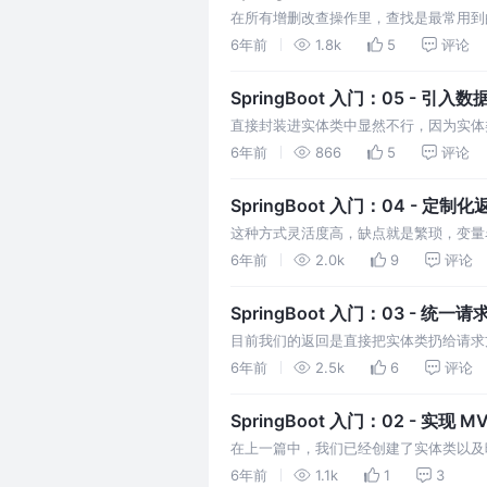
在所有增删改查操作里，查找是最常用到
查询就绕不开数据分页，使用 MyBatis
6年前
1.8k
5
评论
能。
SpringBoot 入门：05 - 引入
直接封装进实体类中显然不行，因为实体
系，所以我们还需要封装出一层数据传输层 DTO
6年前
866
5
评论
外部，这样我们就能高度定制化我们需要
去的字段…
SpringBoot 入门：04 - 定制
这种方式灵活度高，缺点就是繁琐，变量
一格式就需要每个都写上，工作量不小。 我们通
6年前
2.0k
9
评论
configureMessageConverters
SpringBoot 入门：03 - 统一
目前我们的返回是直接把实体类扔给请求
求方不知道请求成功与否，没有一个可以
6年前
2.5k
6
评论
有接口提供一个统一的友好返回。 首先
后再一步一步实现下面的。 • c…
SpringBoot 入门：02 - 实现 M
在上一篇中，我们已经创建了实体类以及
Service 层、控制流程的 Controller 层。
6年前
1.1k
1
3