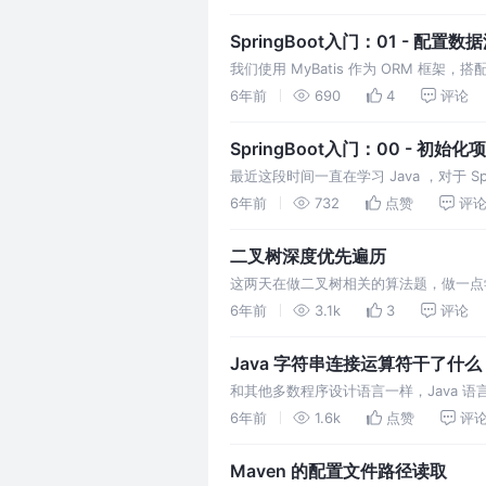
自动注入到 Spring 容器中，并且会将返回
SpringBoot入门：01 - 配置数
我们使用 MyBatis 作为 ORM 框架，搭
就来进行必要的一些配置。 后续如果有其
6年前
690
4
评论
Lombok 依赖提供的 @Data 注解帮
SpringBoot入门：00 - 初始化
最近这段时间一直在学习 Java ，对于 
Spring Boot 高效开发的一个小的阶段性
6年前
732
点赞
评
快速搭建好可用的一个项目，涵盖基本的
二叉树深度优先遍历
这两天在做二叉树相关的算法题，做一点
作也没有要去写二叉树相关的算法或者数
6年前
3.1k
3
评论
先看下维基百科的解释：在计算机科学中，二
有两个分支（即不存在…
Java 字符串连接运算符干了什么
和其他多数程序设计语言一样，Java 语言
符左右两边有一个值是字符串时，会将另
6年前
1.6k
点赞
评
运算符前，先了解一下字符串转换机制（Stri
型…
Maven 的配置文件路径读取