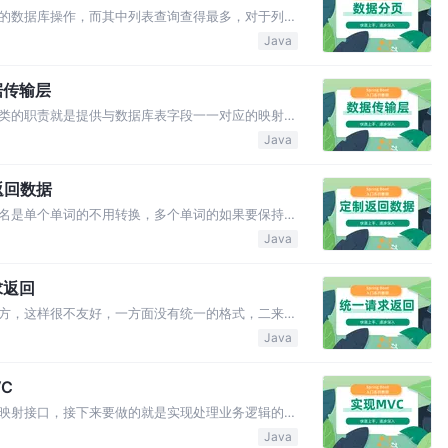
的数据库操作，而其中列表查询查得最多，对于列表
-Plus 为我们封装好的分页插件即可快速实现这个功
Java
数据传输层
类的职责就是提供与数据库表字段一一对应的映射关
（Data Transfer Object），通过它暴露给
Java
输出的数据而不会影响到实体类。 • 我不想暴露出
化返回数据
名是单个单词的不用转换，多个单词的如果要保持统
过重写 WebMvcConfigurer 接口的
Java
 方法，添加自定义的 JSON 转换器，关键是 p…
请求返回
方，这样很不友好，一方面没有统一的格式，二来请
判断的东西，也没有说明性的返回。 本篇就来为所
Java
，我们先确定好我们接口返回的格式是什么样的，然
VC
映射接口，接下来要做的就是实现处理业务逻辑的
 • 通过 Spring 官方提供的 @RestController 注解
Java