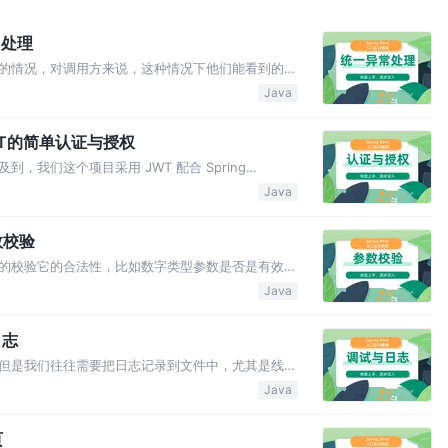
异常处理
的情况，对调用方来说，这种情况下他们能看到的就
们希望对可预期的异常进行全局捕获，并进行适当处
Java
第二个方法是通用异常捕获输出，上面的异常处理方
于JWT的简单认证与授权
我们这个项目采用 JWT 配合 Spring
主，不对这两个技术做过多的深入。 其中，我们通过
Java
 = "jwt") 注解将上面的配置信…
参数校验
的校验它的合法性，比如数字类型参数是否是有效数
完全可以自己在每一个接口里执行业务逻辑前对每一
Java
而且重复性比较高。所以我们引入 Spring Boot
日志
但是我们往往需要把日志记录到文件中，尤其是线上
有非常成熟的重型方案，我们暂时用 Spring 内
Java
。 • 通过 springProperty 标签声明并创建…
页