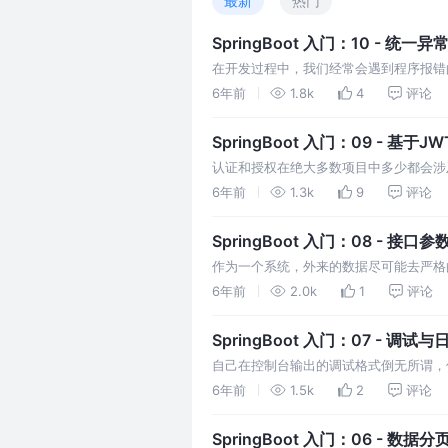
最新
热门
SpringBoot 入门：10 - 统一
在开发过程中，我们经常会遇到程序报错
是一大段错误或者是描述模糊的提示。我
6年前
1.8k
4
评论
理，然后以清晰的说明返回给调用方。 
法没有捕获到的异常都有一个兜底的…
SpringBoot 入门：09 - 基
认证和授权在绝大多数项目中多少都会涉及到，
Security 来做，本篇教程以实现为
6年前
1.3k
9
评论
@ConfigurationProperties(prefix
SpringBoot 入门：08 - 接口
作为一个系统，外来的数据尽可能去严格
字、是否在最小值与最大值之间等等。 
6年前
2.0k
1
评论
个请求参数进行校验，但你会发现挺繁琐的，
的 spring-…
SpringBoot 入门：07 - 调试与
自己在控制台输出的调试格式倒无所谓，
环境，对于排错分析都非常有用，日志这块也
6年前
1.5k
2
评论
置的 Logback 即可，更适合现在的这个项目
SpringBoot 入门：06 - 数据分