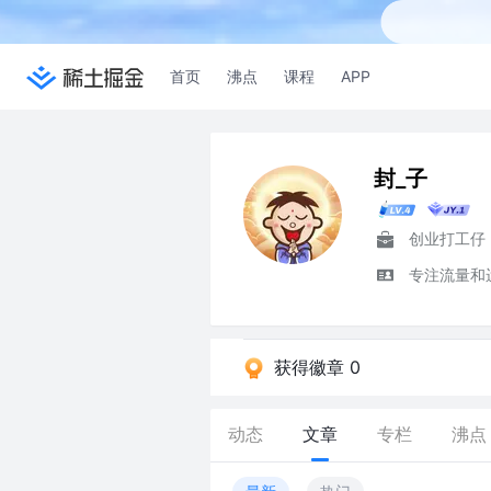
首页
沸点
课程
APP
封_子
创业打工仔
专注流量和运
获得徽章 0
动态
文章
专栏
沸点