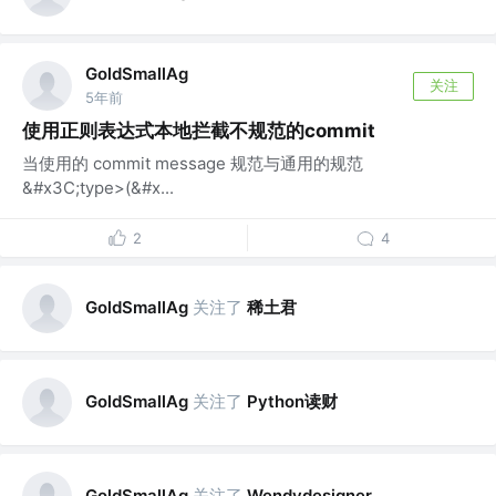
GoldSmallAg
关注
5年前
使用正则表达式本地拦截不规范的commit
当使用的 commit message 规范与通用的规范
&#x3C;type>(&#x...
2
4
关注了
稀土君
GoldSmallAg
关注了
Python读财
GoldSmallAg
关注了
GoldSmallAg
Wendydesigner