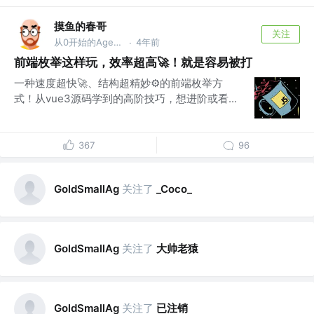
摸鱼的春哥
关注
从0开始的Agent之旅
4年前
·
前端枚举这样玩，效率超高🚀！就是容易被打
一种速度超快🚀、结构超精妙⚙️的前端枚举方
式！从vue3源码学到的高阶技巧，想进阶或看...
367
96
关注了
GoldSmallAg
_Coco_
关注了
大帅老猿
GoldSmallAg
关注了
已注销
GoldSmallAg