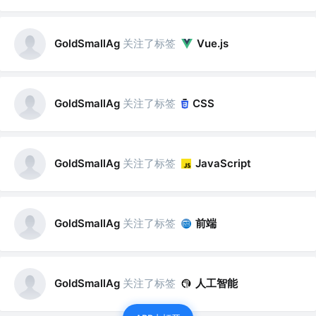
关注了标签
GoldSmallAg
Vue.js
关注了标签
GoldSmallAg
CSS
关注了标签
GoldSmallAg
JavaScript
关注了标签
前端
GoldSmallAg
关注了标签
人工智能
GoldSmallAg