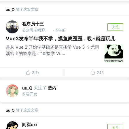
赞了这篇文章
uu_Q
程序员十三
关注
公众号 @程序员十三
5年前
·
Vue3发布半年我不学，摸鱼爽歪歪，哎~就是玩儿
是从 Vue 2 开始学基础还是直接学 Vue 3 ？尤雨
溪给出的答案是：“直接学 Vu...
2.7k
243
关注了
敖丙
uu_Q
前端开发
赞了这篇文章
uu_Q
阿崔cxr
关注