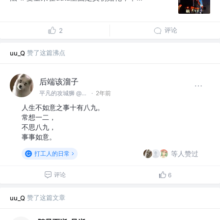
评论
2
赞了这篇沸点
uu_Q
后端该溜子
平凡的攻城狮 @某软件公司
·
2年前
人生不如意之事十有八九。
常想一二，
不思八九，
事事如意。
等人赞过
打工人的日常
评论
6
赞了这篇文章
uu_Q