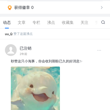
获得徽章 0
动态
文章
专栏
沸点
收藏集
关注
赞
123
赞了这篇沸点
uu_Q
已注销
2年前
秒赞这只小海豚，你会收到期盼已久的好消息✨