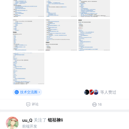
等人赞过
技术交流圈
评论
16
关注了
钮祜禄li
uu_Q
前端开发