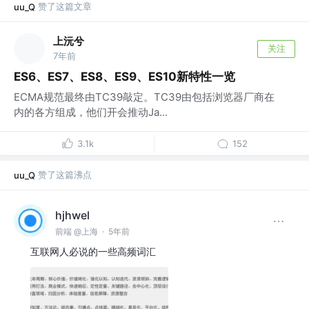
赞了这篇文章
uu_Q
上沅兮
关注
7年前
ES6、ES7、ES8、ES9、ES10新特性一览
ECMA规范最终由TC39敲定。TC39由包括浏览器厂商在
内的各方组成，他们开会推动Ja...
3.1k
152
赞了这篇沸点
uu_Q
hjhwel
前端 @上海
·
5年前
互联网人必说的一些高频词汇