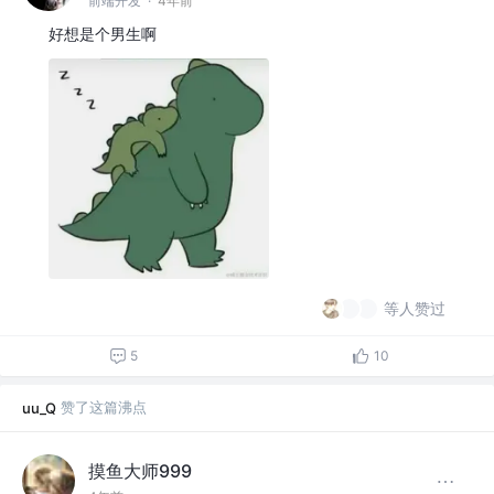
前端开发
·
4年前
好想是个男生啊
等人赞过
5
10
赞了这篇沸点
uu_Q
摸鱼大师999