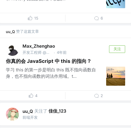
15
6
赞了这篇文章
uu_Q
Max_Zhenghao
关注
开发工程师 @DaoCloud
4年前
·
你真的会 JavaScript 中 this 的指向？
学习 this 的第一步是明白 this 既不指向函数自
身，也不指向函数的词法作用域。t...
4
2
关注了
佳佳_123
uu_Q
前端开发