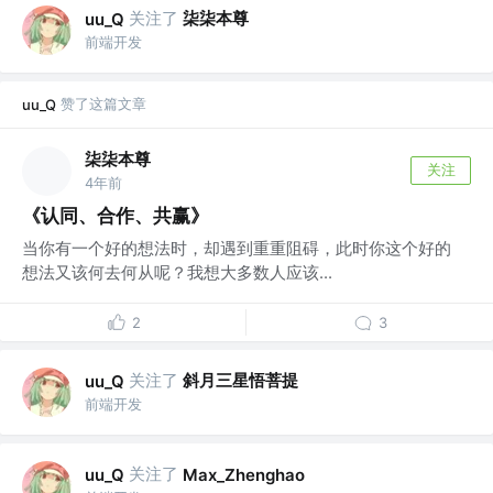
关注了
柒柒本尊
uu_Q
前端开发
赞了这篇文章
uu_Q
柒柒本尊
关注
4年前
《认同、合作、共赢》
当你有一个好的想法时，却遇到重重阻碍，此时你这个好的
想法又该何去何从呢？我想大多数人应该...
2
3
关注了
斜月三星悟菩提
uu_Q
前端开发
关注了
uu_Q
Max_Zhenghao