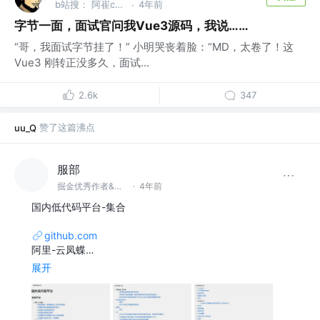
b站搜： 阿崔cxr 分享最前沿的前端技术干货
4年前
·
字节一面，面试官问我Vue3源码，我说……
“哥，我面试字节挂了！” 小明哭丧着脸：“MD，太卷了！这
Vue3 刚转正没多久，面试...
2.6k
347
赞了这篇沸点
uu_Q
服部
掘金优秀作者&人气作者 @XIAOMAN
·
4年前
国内低代码平台-集合
github.com
阿里-云凤蝶…
展开