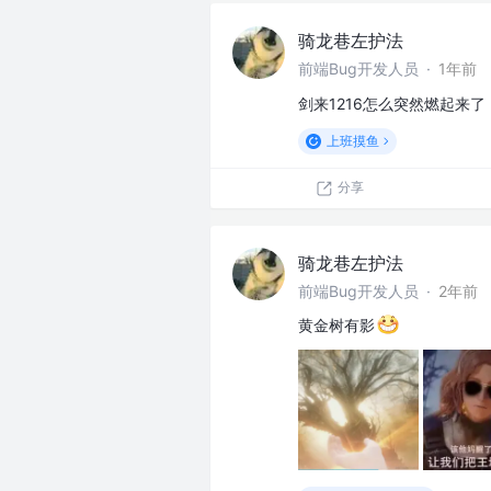
骑龙巷左护法
前端Bug开发人员
·
1年前
剑来1216怎么突然燃起来
上班摸鱼
分享
骑龙巷左护法
前端Bug开发人员
·
2年前
黄金树有影