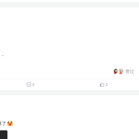
。。
赞过
5
2
界了