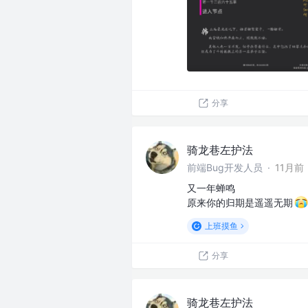
分享
骑龙巷左护法
前端Bug开发人员
·
11月前
又一年蝉鸣
原来你的归期是遥遥无期
上班摸鱼
分享
骑龙巷左护法