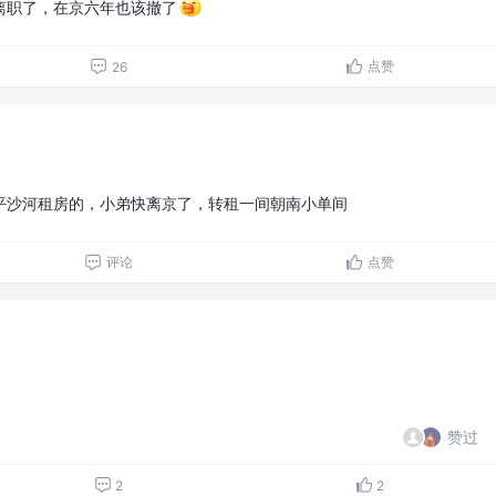
离职了，在京六年也该撤了
点赞
26
平沙河租房的，小弟快离京了，转租一间朝南小单间
评论
点赞
赞过
2
2