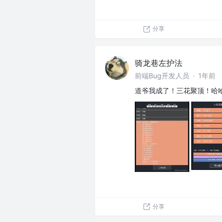
分享
骑龙巷左护法
前端Bug开发人员
·
1年前
道爷我成了！三花聚顶！哈
分享