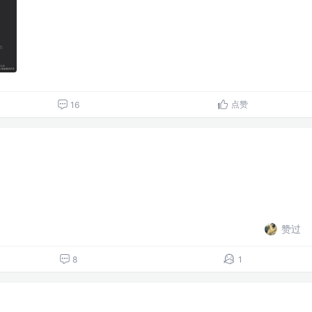
点赞
16
赞过
8
1