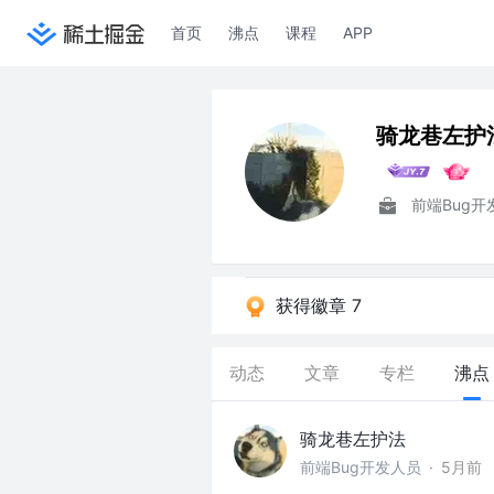
首页
沸点
课程
APP
骑龙巷左护
前端Bug开
获得徽章 7
动态
文章
专栏
沸点
骑龙巷左护法
前端Bug开发人员
·
5月前