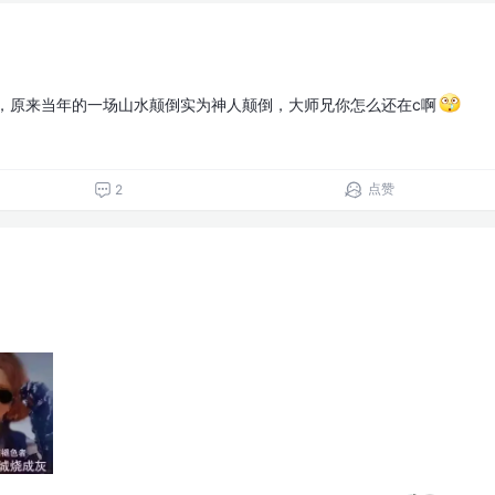
了，原来当年的一场山水颠倒实为神人颠倒，大师兄你怎么还在c啊
点赞
2