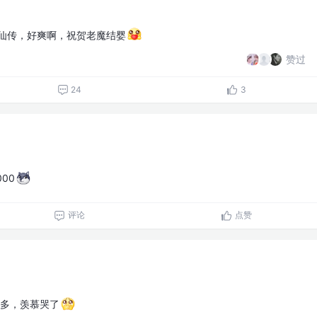
修仙传，好爽啊，祝贺老魔结婴
赞过
24
3
00
评论
点赞
w多，羡慕哭了