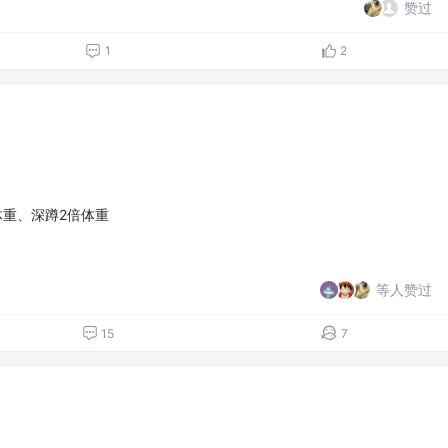
赞过
1
2
倍体重、深蹲2倍体重
等人赞过
15
7