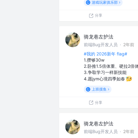
游戏玩家俱乐部
分享
骑龙巷左护法
前端Bug开发人员
·
2年前
#我的 2026新年 flag#
1.攒够30w
2.卧推1.5倍体重、硬拉2
3.争取学习一样新技能
4.愿jym心境四季如春
上班摸鱼
分享
骑龙巷左护法
前端Bug开发人员
·
2年前