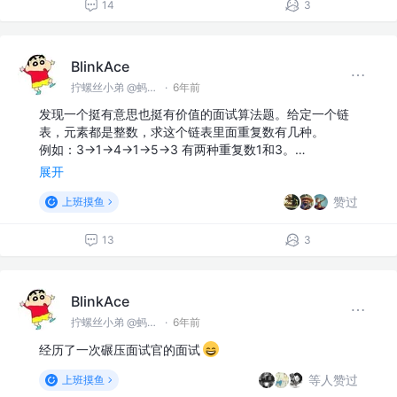
14
3
BlinkAce
拧螺丝小弟 @蚂蚁集团
·
6年前
发现一个挺有意思也挺有价值的面试算法题。给定一个链
表，元素都是整数，求这个链表里面重复数有几种。
例如：3->1->4->1->5->3 有两种重复数1和3。…
展开
赞过
上班摸鱼
13
3
BlinkAce
拧螺丝小弟 @蚂蚁集团
·
6年前
经历了一次碾压面试官的面试
等人赞过
上班摸鱼