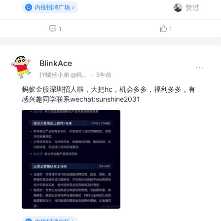
赞过
内推招聘广场
1
1
BlinkAce
拧螺丝小弟 @蚂蚁集团
·
5年前
蚂蚁金服深圳招人啦，大把hc，机会多多，福利多多，有
感兴趣同学联系wechat:sunshine2031