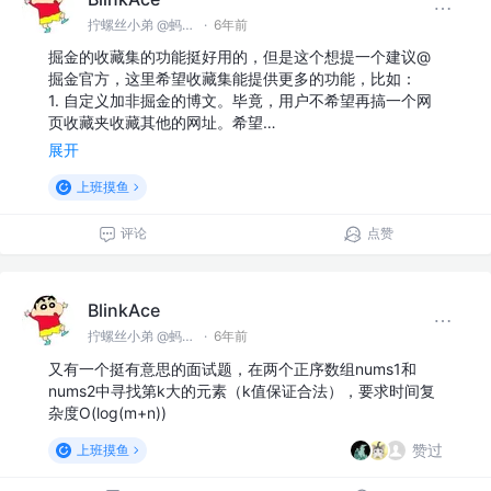
拧螺丝小弟 @蚂蚁集团
·
6年前
掘金的收藏集的功能挺好用的，但是这个想提一个建议@
掘金官方，这里希望收藏集能提供更多的功能，比如：
1. 自定义加非掘金的博文。毕竟，用户不希望再搞一个网
页收藏夹收藏其他的网址。希望…
展开
上班摸鱼
评论
点赞
BlinkAce
拧螺丝小弟 @蚂蚁集团
·
6年前
又有一个挺有意思的面试题，在两个正序数组nums1和
nums2中寻找第k大的元素（k值保证合法），要求时间复
杂度O(log(m+n))
赞过
上班摸鱼