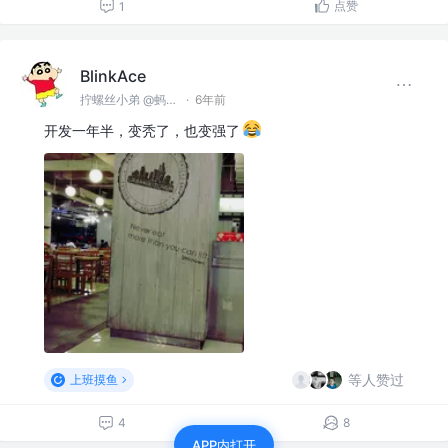
点赞
1
BlinkAce
拧螺丝小弟 @蚂蚁集团
·
6年前
开发一年半，变秃了，也变强了
等人赞过
上班摸鱼
4
8
APP内打开