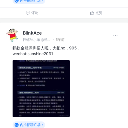
内推招聘广场
评论
点赞
BlinkAce
拧螺丝小弟 @蚂蚁集团
·
5年前
蚂蚁金服深圳招人啦，大把hc，995，
wechat:sunshine2031
内推招聘广场