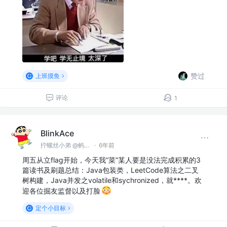
赞过
上班摸鱼
评论
1
BlinkAce
拧螺丝小弟 @蚂蚁集团
·
6年前
周五从立flag开始，今天我“菜”某人要是没法完成积累的3
篇读书及刷题总结：Java包装类，LeetCode算法之二叉
树构建，Java并发之volatile和sychronized，就****。欢
迎各位掘友监督以及打脸
定个小目标