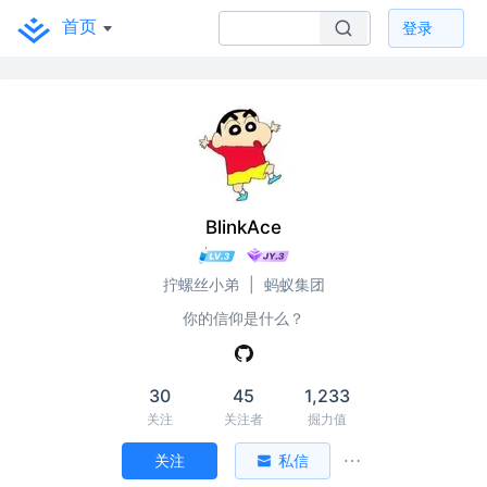
首页
登录
BlinkAce
拧螺丝小弟
|
蚂蚁集团
你的信仰是什么？
30
45
1,233
关注
关注者
掘力值
关注
私信