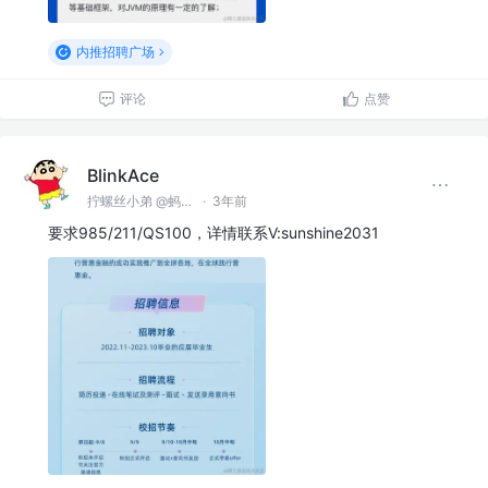
内推招聘广场
评论
点赞
BlinkAce
拧螺丝小弟 @蚂蚁集团
·
3年前
要求985/211/QS100，详情联系V:sunshine2031