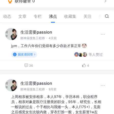
获得徽章 0
动态
文章
专栏
沸点
收藏集
关注
赞
19
生活需要passion
财神庙摸鱼工程师
·
4天前
jym，工作六年你们觉得有多少存款才算正常
等人赞过
掘友请回答
36
4
生活需要passion
财神庙摸鱼工程师
·
9月前
上周相亲被安排相亲，本人97年，学历本科，职业程序
员，相亲对象是医疗注册类的职业，95年，研究生，长相
一般说的过去，个子相比与我矮一头，本人(175+)，见面
之后感觉女生比较内敛，穿衣打扮一般，女生薪资1w左