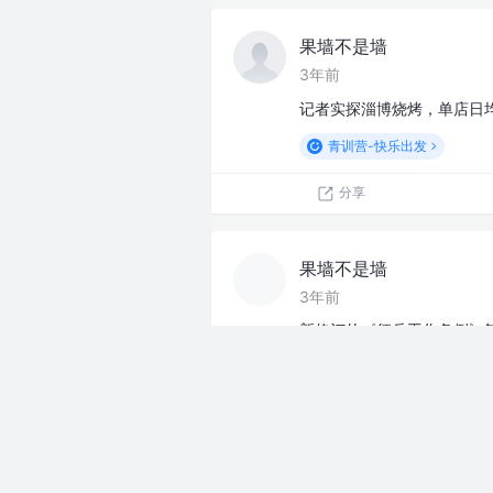
果墙不是墙
3年前
记者实探淄博烧烤，单店日均
青训营-快乐出发
分享
果墙不是墙
3年前
新修订的《征兵工作条例》
准再次入伍，优先安排到原
为军士。二次入伍直接为军
青训营-快乐出发
分享