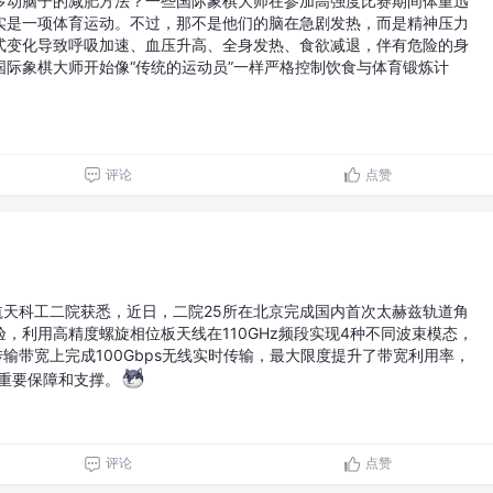
多动脑子的减肥方法？一些国际象棋大师在参加高强度比赛期间体重迅
实是一项体育运动。不过，那不是他们的脑在急剧发热，而是精神压力
式变化导致呼吸加速、血压升高、全身发热、食欲减退，伴有危险的身
国际象棋大师开始像“传统的运动员”一样严格控制饮食与体育锻炼计
评论
点赞
航天科工二院获悉，近日，二院25所在北京完成国内首次太赫兹轨道角
，利用高精度螺旋相位板天线在110GHz频段实现4种不同波束模态，
传输带宽上完成100Gbps无线实时传输，最大限度提升了带宽利用率，
供重要保障和支撑。
评论
点赞