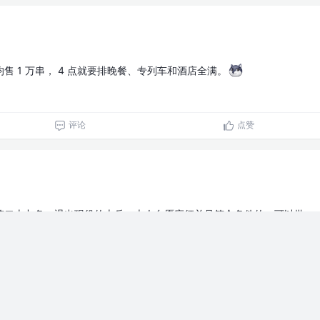
售 1 万串， 4 点就要排晚餐、专列车和酒店全满。
评论
点赞
第二十九条：退出现役的士兵，本人自愿应征并且符合条件的，可以批
服现役单位或者同类型岗位服现役；具备任军士条件的，可以直接招收
士现在还没有先例
评论
点赞