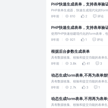
可快…
PHP快速生成表单，支持表单验
PHP表单生成器，快速生成现代化的fo
动、时间选择、日期选择、颜色选择、树
8年前
610
2
评论
PHP快速生成表单，支持表单验
使用PHP快速创建现代化的form表单
及,省市区三级联动,时间选择,日期选择,
8年前
921
1
评论
根据后台参数生成表单
具有数据收集、校验和提交功能的表单生
元素以及,省市区三级联动,时间选择,日期
8年前
3.8k
41
3
省市区三级联动组件 新增 组件事件扩展 
动态增加…
动态生成form表单,不再为表单烦
具有数据收集、校验和提交功能的表单生
框、下拉选择框等表单元素以及省市区三级联
8年前
2.7k
3
1
功能组件。
动态生成form表单,不用再为表
具有数据收集、校验和提交功能的表单生成