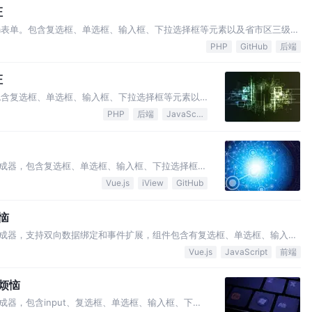
证
rm表单。包含复选框、单选框、输入框、下拉选择框等元素以及省市区三级联
型、文件/图片上传等功能。
PHP
GitHub
后端
证
，包含复选框、单选框、输入框、下拉选择框等元素以
颜色选择,文件/图片上传等功能，支持前端js扩展。
PHP
后端
JavaScript
成器，包含复选框、单选框、输入框、下拉选择框等
选择,颜色选择,文件/图片上传功能。 内部重构 新增
Vue.js
iView
GitHub
优化 文件上传,时间选择等组件 动态显示隐藏表单
恼
成器，支持双向数据绑定和事件扩展，组件包含有复选框、单选框、输入
动,时间选择,日期选择,颜色选择,滑块,评分,框架,树型,文件/图片上传等
Vue.js
JavaScript
前端
单烦恼
器，包含input、复选框、单选框、输入框、下拉