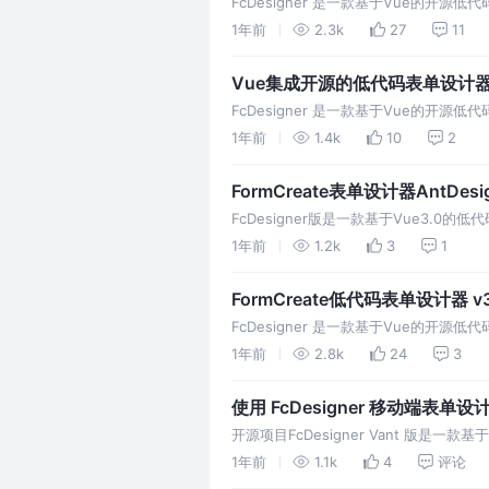
FcDesigner 是一款基于Vue的开
并广泛应用于在政务系统、OA系统、ER
1年前
2.3k
27
11
Vue集成开源的低代码表单设计器教程-
Design/Vant,支持PC/移动端
FcDesigner 是一款基于Vue的开
并广泛应用于在政务系统、OA系统、ER
1年前
1.4k
10
2
FormCreate表单设计器AntDes
FcDesigner版是一款基于Vue3.
可以通过拖拽的方式快速创建表单，提高
1年前
1.2k
3
1
FormCreate低代码表单设计器 
FcDesigner 是一款基于Vue的开
可以通过拖拽的方式快速创建表单，提高
1年前
2.8k
24
3
使用 FcDesigner 移动端表
开源项目FcDesigner Vant 版是一
通过JSON数据驱动表单渲染。
1年前
1.1k
4
评论