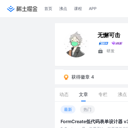
首页
沸点
课程
APP
无懈可击
研发
获得徽章 4
动态
文章
专栏
沸点
最新
热门
FormCreate低代码表单设计器 