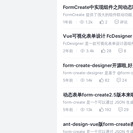
FormCreate中实现组件之间动
FormCreate 提供了强大的组件联动
1年前
1.2k
2
评论
Vue可视化表单设计 FcDesigne
配置等
FcDesigner 是一款可视化表单设
对表单的开发效率，节省开发者的时间。
2年前
3.4k
28
8
form-create-designer开
form-create-designer 是基于 @fo
过拖拽的方式快速创建表单，轻松帮你搞
5年前
14k
82
24
动态表单form-create2.5版
form-create 是一个可以通过 JS
生成组件。支持3个UI框架，并且支持生成
5年前
13k
192
29
组件，再复杂的表单都可以轻松搞定。 1. 自
ant-design-vue版form-cr
form-create 是一个可以通过 JS