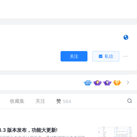
关注
私信
收藏集
关注
赞
564
v3.3 版本发布，功能大更新!