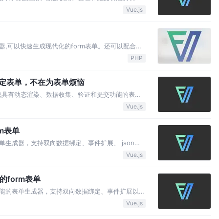
。结合内置17种常用表单组件和自定义组件，再复杂的
Vue.js
om/@form-create/ant-d…
单生成器,可以快速生成现代化的form表单。还可以配合开
ue 组件
PHP
轻松搞定表单，不在为表单烦恼
ON 生成具有动态渲染、数据收集、验证和提交功能的表单
。结合内置17种常用表单组件和自定义组件，再复杂的
Vue.js
m表单
生成器，支持双向数据绑定、事件扩展、 json以
三级联动、时间选择、日期选择等17种功能组件。
Vue.js
质的form表单
能的表单生成器，支持双向数据绑定、事件扩展以及
级联动、时间选择、日期选择等17种功能组件。
Vue.js
支持。 form-create 是基于 Vue开发的开源项目，