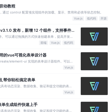
态联动教程
功能，通过 control 配置项实现组件的加载、显示、禁用和必填等状态控制。
Vue.js
低代码
开源
r v3.1.0 发布，新增 12 个组件，支持事件
计器组件。可以通过拖拽的方式快速创建表单，提高开发者
前端
Vue.js
低代码
源啦,好用的vue可视化表单设计器
rm-create/element-ui 实现的表单设计器组件。可以通
定表单。
Vue.js
本来啦,帮你轻松搞定表单
ON 生成具有动态渲染、数据收集、验证和提交功能的表单
任何 Vue 组件。内置20种常用表单组件和自定义
Vue.js
定义组件 2. 自定义布局 3. 组件前后缀 …
eate表单生成组件快速上手
ON 生成具有动态渲染、数据收集、验证和提交功能的表单