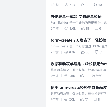
生成器。并且支持生成任何 Vue 组件
6年前
7.2k
12
10
表单都可以轻松搞定。 目前可以通过 unpkg.c
PHP表单生成器,支持表单验证
FormBuilder 是一个开源的PHP表
源项目 xaboy/form-create 生成任何 V
6年前
3.6k
18
6
form-create 2.0发布了！
form-create 是一个可以通过 JS
生成器。并且支持生成任何 Vue 组件
7年前
6.6k
56
31
表单都可以轻松搞定。
数据驱动表单渲染，轻松搞定for
具有动态渲染、数据收集、校验功能的表单
及自定义组件，可快速生成包含有省市区
7年前
1.5k
1
评论
使用form-create轻松生成高品
具有动态渲染、数据收集、校验和提交功
自定义组件，可快速生成包含有省市区三
7年前
7.0k
17
8
Github | 文档 欢迎大家收藏、点赞，多多