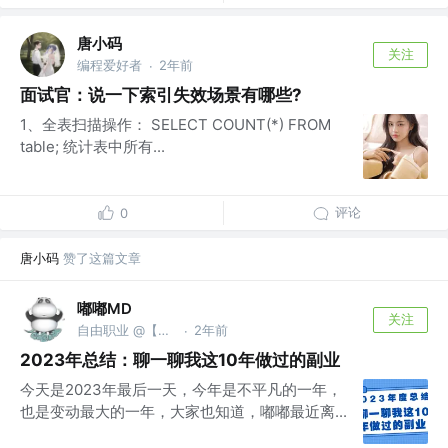
唐小码
关注
编程爱好者
2年前
·
面试官：说一下索引失效场景有哪些?
1、全表扫描操作： SELECT COUNT(*) FROM
table; 统计表中所有...
评论
0
唐小码
赞了这篇文章
嘟嘟MD
关注
自由职业 @【嘟爷创业日记】
2年前
·
2023年总结：聊一聊我这10年做过的副业
今天是2023年最后一天，今年是不平凡的一年，
也是变动最大的一年，大家也知道，嘟嘟最近离...