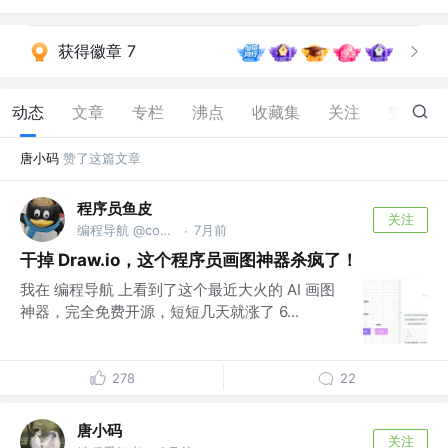
获得徽章 7
动态
文章
专栏
沸点
收藏集
关注
赞
36
唐小码
赞了这篇文章
程序员鱼皮
关注
编程导航 @codefather.cn
7月前
·
干掉 Draw.io，这个程序员画图神器杀疯了！
我在 编程导航 上看到了这个最近大火的 AI 画图
神器，完全免费开源，短短几天就涨了 6...
278
22
唐小码
关注