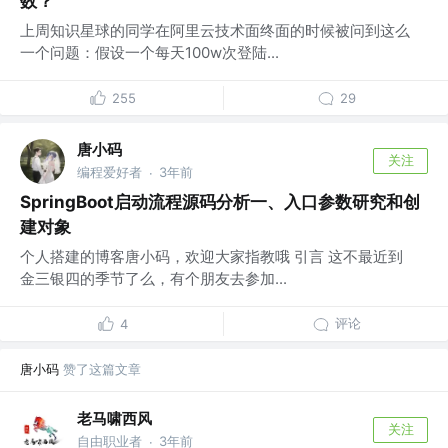
数？
上周知识星球的同学在阿里云技术面终面的时候被问到这么
一个问题：假设一个每天100w次登陆...
255
29
唐小码
关注
编程爱好者
3年前
·
SpringBoot启动流程源码分析一、入口参数研究和创
建对象
个人搭建的博客唐小码，欢迎大家指教哦 引言 这不最近到
金三银四的季节了么，有个朋友去参加...
评论
4
唐小码
赞了这篇文章
老马啸西风
关注
自由职业者
3年前
·