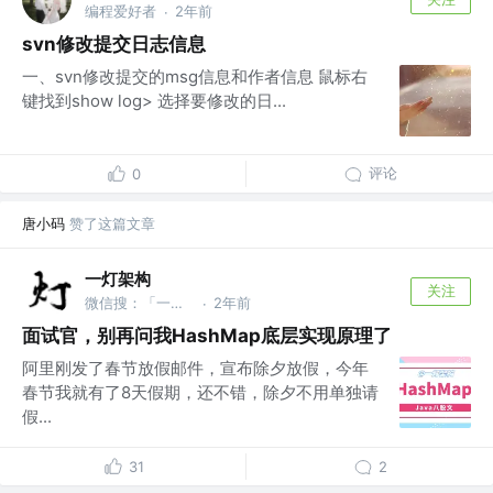
编程爱好者
2年前
·
svn修改提交日志信息
一、svn修改提交的msg信息和作者信息 鼠标右
键找到show log> 选择要修改的日...
评论
0
唐小码
赞了这篇文章
一灯架构
关注
微信搜：「一灯架构」 @Java架构师
2年前
·
面试官，别再问我HashMap底层实现原理了
阿里刚发了春节放假邮件，宣布除夕放假，今年
春节我就有了8天假期，还不错，除夕不用单独请
假...
31
2