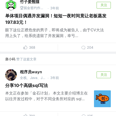
竹子爱熊猫
关注
🏆掘金签约作者 @同名公众号：竹子爱熊猫
3年前
·
单体项目偶遇并发漏洞！短短一夜时间竟让老板蒸发
197.83元！
眼下这位正襟危坐的男子，即将成为被告人，由于CV大法
用上头了，给系统遗留了并发漏洞，幸亏...
368
204
唐小码
赞了这篇文章
程序员wayn
关注
全栈、Java、Javascript、Python、Php开发 @king pig
3年前
·
分享10个高级sql写法
本文正在参加「金石计划」 本文主要介绍博主在
以往开发过程中，对于不同业务所对应的 sql...
700
125