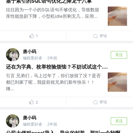
基于索引的SQL语句优化之降龙十八掌
往往因为一个小的SQL语句不够优化，导致数据
库性能急剧下降，小型机idle所剩无几，应用...
评论
1
唐小码
关注
编程爱好者
2年前
·
还在为字典、枚举校验烦恼？不妨试试这个....
引言 兄弟们，马上过年了，你们放假了没？是否
都已到家了呢，我提前祝兄弟们新年快乐！！
继...
评论
2
唐小码
关注
编程爱好者
2年前
·