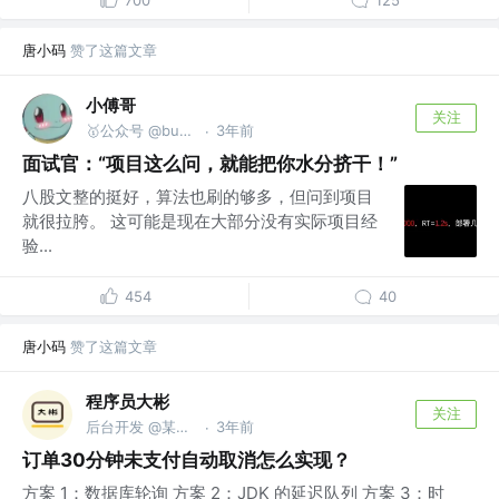
唐小码
赞了这篇文章
小傅哥
关注
🥇公众号 @bugstack虫洞栈 | bugstack.cn
3年前
·
面试官：“项目这么问，就能把你水分挤干！”
八股文整的挺好，算法也刷的够多，但问到项目
就很拉胯。 这可能是现在大部分没有实际项目经
验...
454
40
唐小码
赞了这篇文章
程序员大彬
关注
后台开发 @某互联网公司
3年前
·
订单30分钟未支付自动取消怎么实现？
方案 1：数据库轮询 方案 2：JDK 的延迟队列 方案 3：时