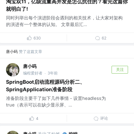
淘宝双11，亿级流量高并发是怎么抗住的？看完这篇你
就明白了!
同时列举出每个演进阶段会遇到的相关技术，让大家对架构
的演进有一个整体的认知。 文章最后汇...
630
62
唐小码
赞了这篇文章
唐小码
关注
编程爱好者
3年前
·
SpringBoot启动流程源码分析二、
SpringApplication准备阶段
准备阶段主要干了如下几件事情 - 设置headless为
true（表示可以在缺少显示屏、...
评论
4