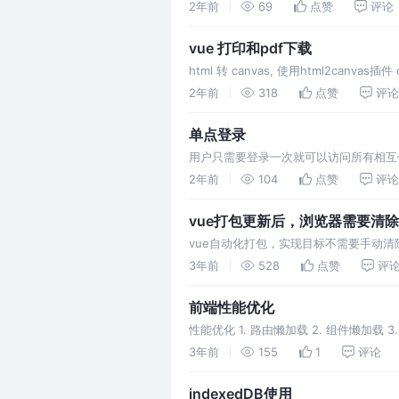
2年前
69
点赞
评论
vue 打印和pdf下载
html 转 canvas, 使用html2canva
2年前
318
点赞
评论
单点登录
用户只需要登录一次就可以访问所有相互信
2年前
104
点赞
评论
vue打包更新后，浏览器需要清
vue自动化打包，实现目标不需要手动
3年前
528
点赞
评
前端性能优化
性能优化 1. 路由懒加载 2. 组件懒加载 3.
3年前
155
1
评论
indexedDB使用