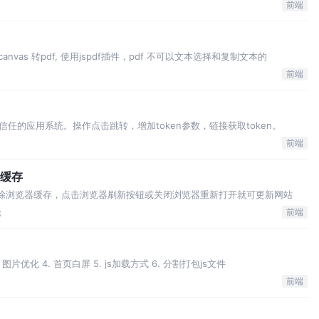
前端
s插件 canvas 转pdf, 使用jspdf插件，pdf 不可以文本选择和复制文本的
前端
任的应用系统。操作点击跳转，增加token参数，链接获取token。
前端
除缓存
清除浏览器缓存，点击浏览器刷新按钮或关闭浏览器重新打开就可更新网站
论
前端
 图片优化 4. 首页白屏 5. js加载方式 6. 分割打包js文件
前端