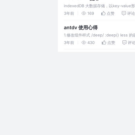
indexedDB 大数据存储，以key-
正常工作
3年前
169
点赞
评论
antdv 使用心得
1.修改组件样式 /deep/ :deep() l
3年前
430
点赞
评
sourcetree打开就闪退
1.找到sourcetree目录 目录地址栏输入：%
3年前
834
点赞
1
exceljs xlsx文件多级表头
exceljs xlsx文件多级表头.表头是多行
3年前
1.9k
1
1
前端安全知识
常见安全知识 1. xss 跨脚本攻击 2. 阻止
3年前
92
点赞
评论