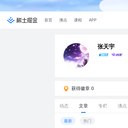
首页
沸点
课程
APP
张天宇
获得徽章 0
动态
文章
专栏
沸点
最新
热门