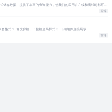
value形式储存数据。提供了丰富的查询能力，使我们的应用在在线和离线时都可以
前端
ess 的嵌套格式 2. 修改弹框，下拉框全局样式 3. 日期组件直接展示
论
前端
LocalAppData%\Atlassian 2.删除红框文件夹，重新打开
前端
的，有横向合并和纵向合并,设置worksheet的columns
前端
窃取cookie 3. CSRf 跨站请求伪造 4. 储存数据加密
前端