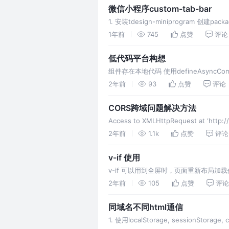
微信小程序custom-tab-bar
1. 安装tdesign-miniprogram 创建packa
配置project
1年前
745
点赞
评论
低代码平台构想
组件存在本地代码 使用defineAsync
component defineAsyncCompone
2年前
93
点赞
评论
CORS跨域问题解决方法
Access to XMLHttpRequest at ‘http:/
2年前
1.1k
点赞
评论
v-if 使用
v-if 可以用到全屏时，页面重新布局加
载
2年前
105
点赞
评论
同域名不同html通信
1. 使用localStorage, sessionS