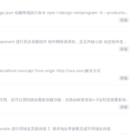
ge.json 创建终端执行命令 npm i tdesign-miniprogram -S --production
前端
Component 进行异步加载组件 组件网络请求的，且文件较小的 动态组件使用
nt 加载网络请求
前端
/localhost:xxxx/api’ from origin http://xxx.com,解决方式
前端
载作用。也可以用到路由重新加载功能，在路由标签添加v-if达到页面重新加
前端
torage, cookie 进行同域名页面传值 2. 请求地址带参数完成不同域名传值