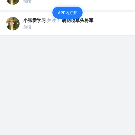
前端
APP内打开
小张爱学习
关注了
萌萌哒草头将军
前端
小张爱学习
关注了
一江东流水
前端
小张爱学习
关注了
Rickyy
前端
小张爱学习
赞了这篇文章
魔术师卡颂
关注
React设计原理 作者 @裸辞前是前端｜自由职业3年
3年前
·
把React新文档投喂给 GPT-4 后...
大家好，我卡颂。 最近，React新文档终于上线