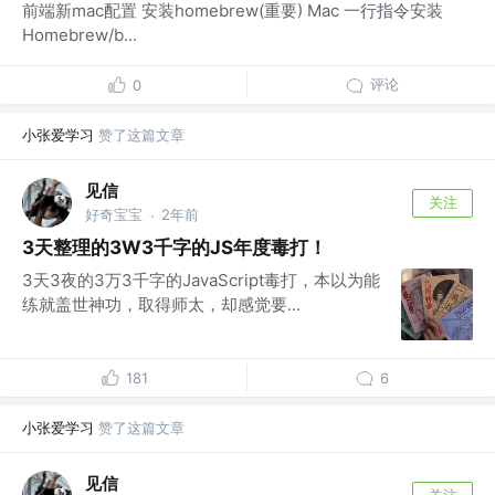
前端新mac配置 安装homebrew(重要) Mac 一行指令安装
Homebrew/b...
评论
0
小张爱学习
赞了这篇文章
见信
关注
好奇宝宝
2年前
·
3天整理的3W3千字的JS年度毒打！
3天3夜的3万3千字的JavaScript毒打，本以为能
练就盖世神功，取得师太，却感觉要...
181
6
小张爱学习
赞了这篇文章
见信
关注