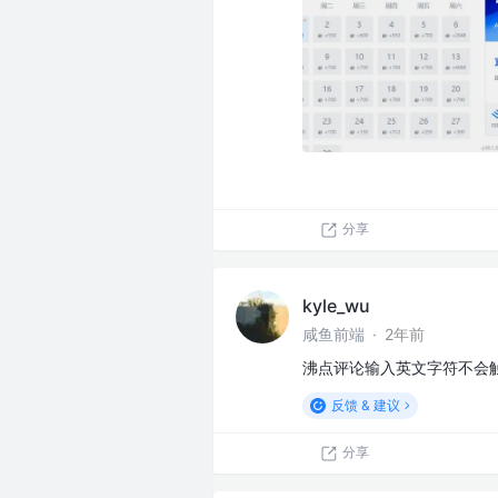
分享
kyle_wu
咸鱼前端
·
2年前
沸点评论输入英文字符不会
反馈 & 建议
分享