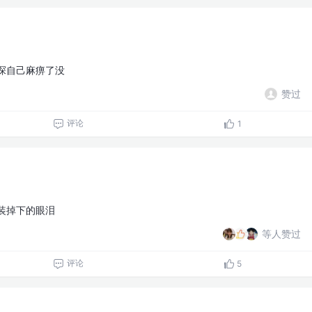
探自己麻痹了没
赞过
评论
1
装掉下的眼泪
等人赞过
评论
5