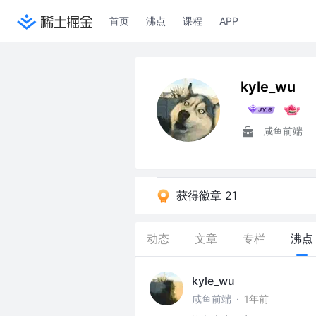
首页
沸点
课程
APP
kyle_wu
咸鱼前端
获得徽章 21
动态
文章
专栏
沸点
kyle_wu
咸鱼前端
·
1年前