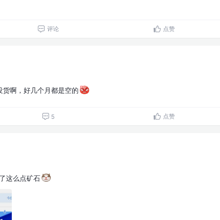
评论
点赞
没货啊，好几个月都是空的
点赞
5
攒了这么点矿石