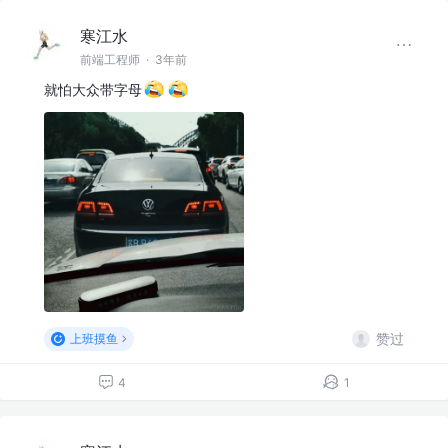
寒江水
前端工程师
·
3年前
就怕大众带字母
赞过
上班摸鱼
4
1