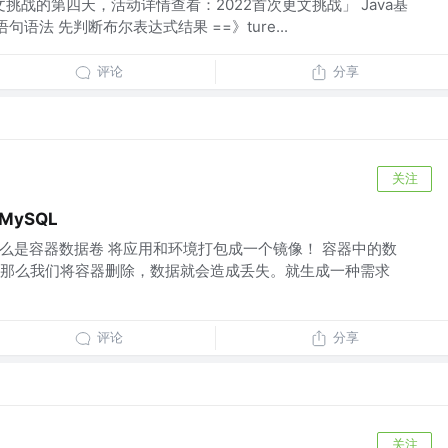
文挑战的第四天，活动详情查看：2022首次更文挑战」 Java基
le语句语法 先判断布尔表达式结果 ==》ture...
评论
分享
关注
MySQL
卷 什么是容器数据卷 将应用和环境打包成一个镜像！ 容器中的数
那么我们将容器删除，数据就会造成丢失。就生成一种需求
评论
分享
关注