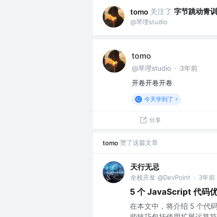
关注了
字节跳动青
tomo
@琴理studio
tomo
@琴理studio
·
3年前
开卷开卷开卷
今天学到了
分享
赞了这篇文章
tomo
天行无忌
全栈开发 @DevPoint
3年前
·
5 个 JavaScript 代
在本文中，将介绍 5 个
些技巧包括使用扩展运算符简化代