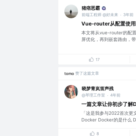
猪痞恶霸
前端工程师 @好未来
3年前
·
Vue-router从配
本文将从vue-router的
屏优化，再到嵌套路由，带读者
17
赞了这篇文章
tomo
晓梦青岚笛声残
@琴理工作室
4年前
·
一篇文章让你初步了解Do
「这是我参与2022首次更
Docker Docker的是什
8