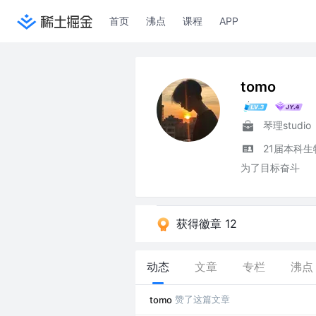
首页
沸点
课程
APP
tomo
琴理studio
21届本科
为了目标奋斗
获得徽章 12
动态
文章
专栏
沸点
赞了这篇文章
tomo