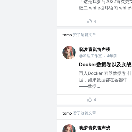
「这是我参与2022首次更
础二 while循环语句 whi
4
赞了这篇文章
tomo
晓梦青岚笛声残
@琴理工作室
4年前
·
Docker数据卷以及实战
再入Docker 容器数据
据，如果数据都在容器中，
——数据...
4
赞了这篇文章
tomo
晓梦青岚笛声残