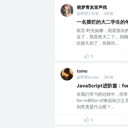
晓梦青岚笛声残
@琴理工作室
3年前
·
一名摆烂的大二学生的
前言 时光如梭，宛若指尖
去了，我竟然大二了... 回
比较久的了，但就仿...
5
tomo
@琴理studio
3年前
·
JavaScript进阶篇：fo
在我们学习的过程中，经常
for-in和for-of来
别究竟是什么呢？...
5