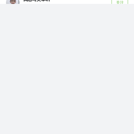
关注
前端开发工程师
5年前
·
如何制作一个组件？论组件化思想
组件化是客户端开发最重要的内容，设计一套复
用度高、扩展性好的组件系统，可以显著提高开
发效...
32
13
关注了
gyx_这个杀手不太冷静
LaamGinghong
前端工程师 @字节跳动
赞了这篇文章
LaamGinghong
gyx_这个杀手不太冷静
关注
高级前端工程师
5年前
·
深入 react 技术栈（二）
近期在工作过程中遇到了 react 状态管理的问