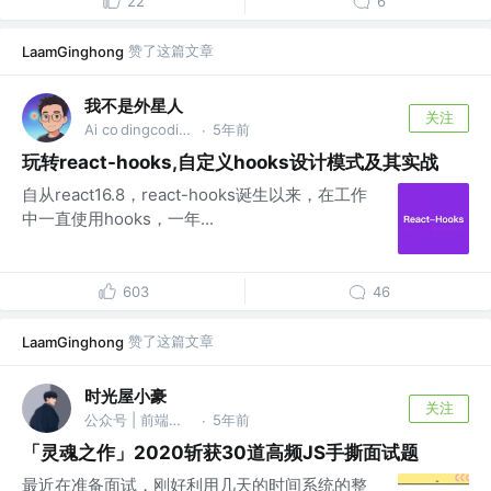
22
6
赞了这篇文章
LaamGinghong
我不是外星人
关注
Ai co dingcoding @攻粽：外星人AI进化录
5年前
·
玩转react-hooks,自定义hooks设计模式及其实战
自从react16.8，react-hooks诞生以来，在工作
中一直使用hooks，一年...
603
46
赞了这篇文章
LaamGinghong
时光屋小豪
关注
公众号 | 前端时光屋
5年前
·
「灵魂之作」2020斩获30道高频JS手撕面试题
最近在准备面试，刚好利用几天的时间系统的整