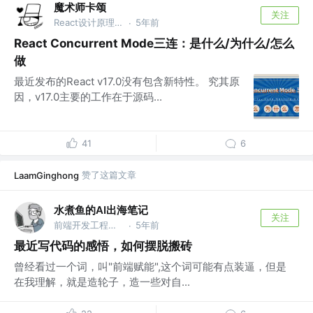
魔术师卡颂
关注
React设计原理 作者 @裸辞前是前端｜自由职业3年
5年前
·
React Concurrent Mode三连：是什么/为什么/怎么
做
最近发布的React v17.0没有包含新特性。 究其原
因，v17.0主要的工作在于源码...
41
6
赞了这篇文章
LaamGinghong
水煮鱼的AI出海笔记
关注
前端开发工程师 @等待机会
5年前
·
最近写代码的感悟，如何摆脱搬砖
曾经看过一个词，叫"前端赋能",这个词可能有点装逼，但是
在我理解，就是造轮子，造一些对自...