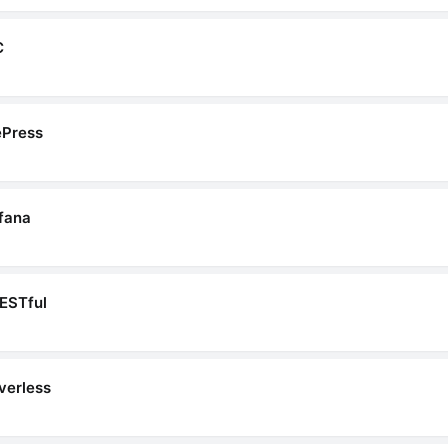
C
Press
fana
ESTful
verless