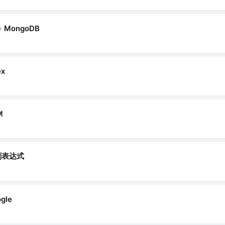
MongoDB
ex
M
则表达式
gle