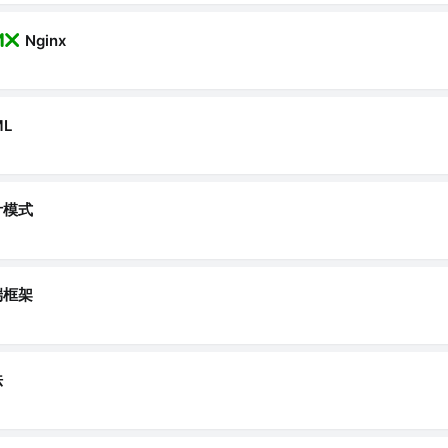
Nginx
ML
计模式
端框架
法