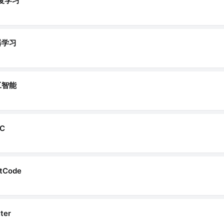
度学习
器学习
工智能
GC
tCode
tter