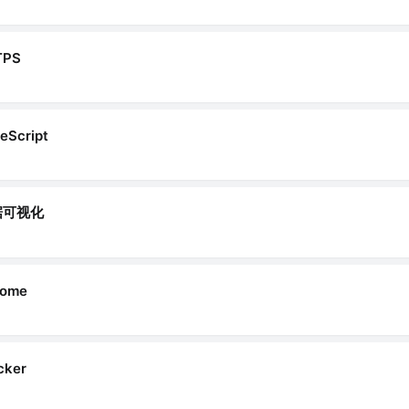
TPS
eScript
据可视化
rome
cker