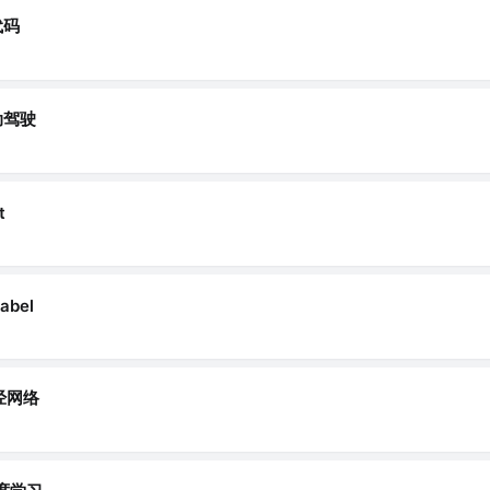
代码
动驾驶
t
abel
经网络