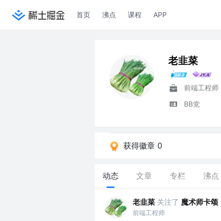
首页
沸点
课程
APP
老韭菜
前端工程师
BB党
获得徽章 0
动态
文章
专栏
沸点
老韭菜
关注了
魔术师卡颂
前端工程师