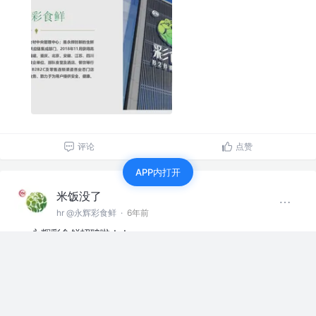
评论
点赞
APP内打开
米饭没了
hr @永辉彩食鲜
·
6年前
永辉彩食鲜招聘啦！！
岗位：高级Java、Java架构
负责彩食鲜供应链、物流、生产、财务系统的设计开发
工作地址：丰台郭公庄地铁…
展开