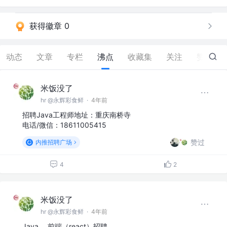
获得徽章 0
动态
文章
专栏
沸点
收藏集
关注
赞
12
米饭没了
hr @永辉彩食鲜
·
4年前
招聘Java工程师地址：重庆南桥寺
电话/微信：18611005415
赞过
内推招聘广场
4
2
米饭没了
hr @永辉彩食鲜
·
4年前
Java 、前端（react）招聘，