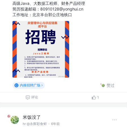
高级Java、大数据工程师、财务产品经理
简历投递邮箱：80910128@yonghui.cn
工作地址：北京丰台郭公庄地铁口
赞过
内推招聘广场
评论
1
米饭没了
hr @永辉彩食鲜
·
6年前