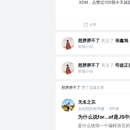
XDM，点赞过100我今天就
分享
想胖胖不了
关注了
张鑫旭
前端小白
想胖胖不了
关注了
司徒正
前端小白
想胖胖不了
赞了这篇文章
无名之苝
会拍照的程序媛
6年前
·
为什么说for...of是J
是什么使得一个编程语言的