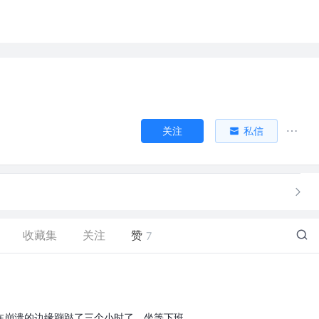
关注
私信
收藏集
关注
赞
7
在崩溃的边缘蹦跶了三个小时了，坐等下班。。。