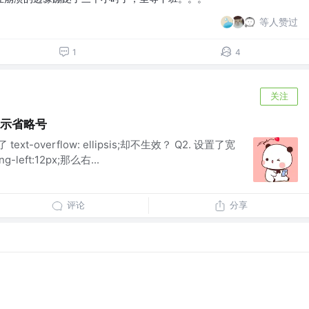
等人赞过
1
4
关注
出显示省略号
xt-overflow: ellipsis;却不生效？ Q2. 设置了宽
left:12px;那么右...
评论
分享