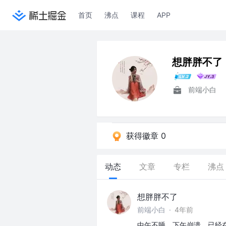
首页
沸点
课程
APP
想胖胖不了
前端小白
获得徽章 0
动态
文章
专栏
沸点
想胖胖不了
前端小白
·
4年前
中午不睡，下午崩溃，已经