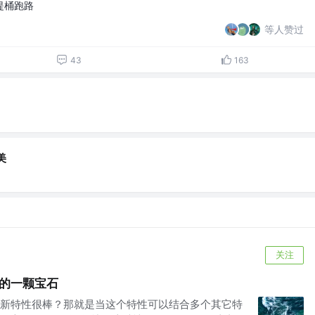
提桶跑路
等人赞过
43
163
美
关注
S中的一颗宝石
新特性很棒？那就是当这个特性可以结合多个其它特