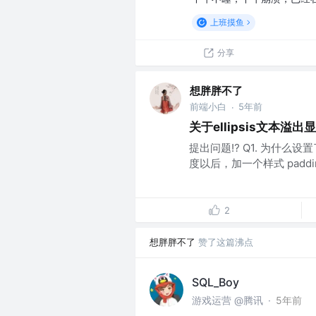
上班摸鱼
分享
想胖胖不了
前端小白
5年前
·
关于ellipsis文本溢
提出问题⁉ Q1. 为什么设置了 te
度以后，加一个样式 padding-
2
想胖胖不了
赞了这篇沸点
SQL_Boy
游戏运营 @腾讯
·
5年前