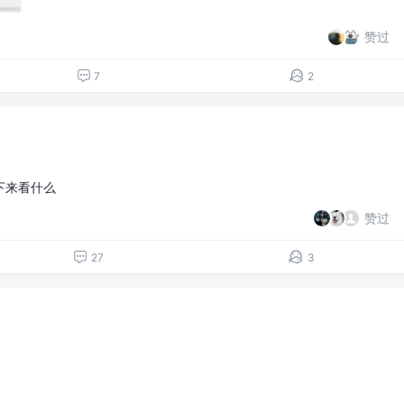
赞过
7
2
下来看什么
赞过
27
3