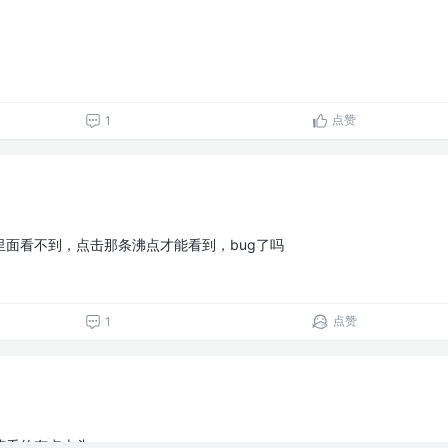
点赞
1
面看不到，点击那条沸点才能看到，bug了吗
点赞
1
营看的有点上头