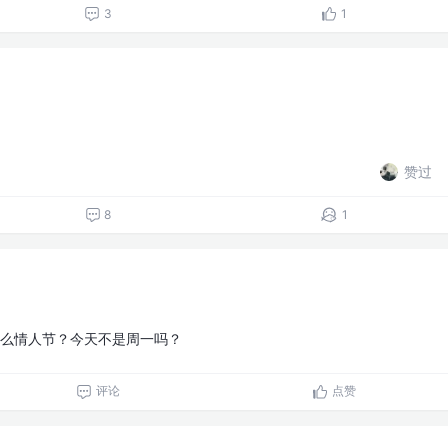
3
1
赞过
8
1
么情人节？今天不是周一吗？
评论
点赞