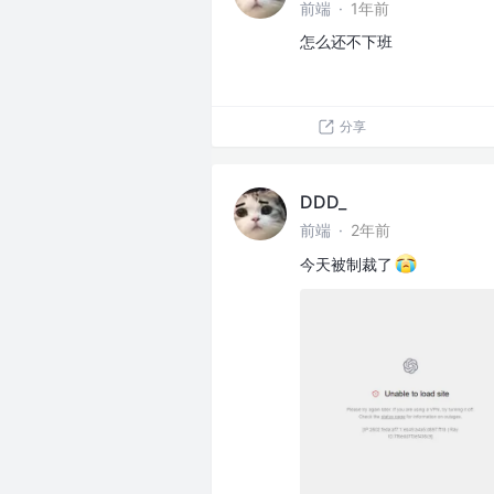
前端
·
1年前
怎么还不下班
分享
DDD_
前端
·
2年前
今天被制裁了