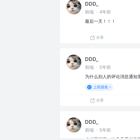
DDD_
前端
·
4年前
最后一天！！！
分享
DDD_
前端
·
5年前
为什么别人的评论消息通知里
上班摸鱼
分享
DDD_
前端
·
5年前
啥也不想干，这几天看创造