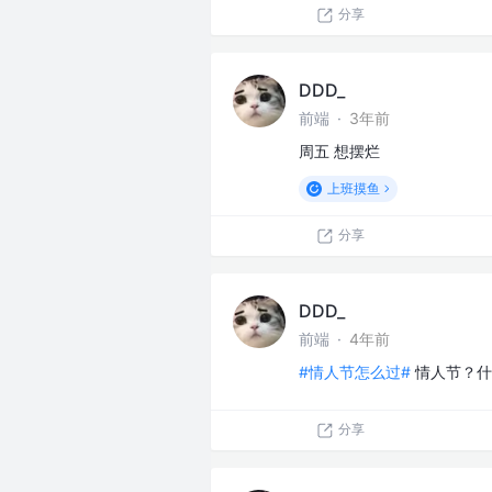
分享
DDD_
前端
·
3年前
周五 想摆烂
上班摸鱼
分享
DDD_
前端
·
4年前
#情人节怎么过#
情人节？什
分享