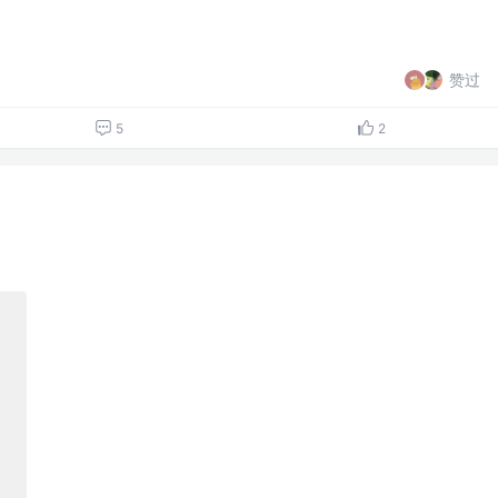
赞过
5
2