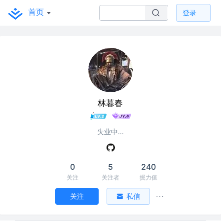
首页
登录
林暮春
失业中...
0
5
240
关注
关注者
掘力值
关注
私信