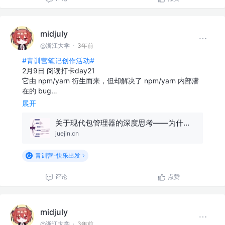
midjuly
@浙江大学
·
3年前
#青训营笔记创作活动#
2月9日 阅读打卡day21
它由 npm/yarn 衍生而来，但却解决了 npm/yarn 内部潜
在的 bug…
展开
关于现代包管理器的深度思考——为什么现在我更推荐 pnpm 而不是 npm/yarn?
juejin.cn
青训营-快乐出发
评论
点赞
midjuly
@浙江大学
·
3年前