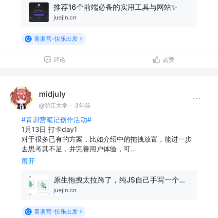
推荐16个前端必备的实用工具与网站✨
juejin.cn
青训营-快乐出发
评论
点赞
midjuly
@浙江大学
·
3年前
#青训营笔记创作活动#
1月13日 打卡day1
对于很多已有的方案，比如介绍中的拖拽放置，能进一步
去思考其不足，并完善用户体验，可…
展开
原生拖拽太拉跨了，纯JS自己手写一个拖拽效果，纵享丝滑
juejin.cn
青训营-快乐出发