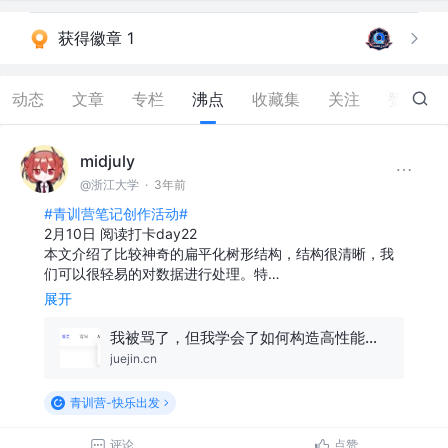
获得徽章 1
动态
文章
专栏
沸点
收藏集
关注
赞
3
midjuly
@浙江大学
·
3年前
#青训营笔记创作活动#
2月10日 阅读打卡day22
本文介绍了比较神奇的扁平化树形结构，结构很清晰，我
们可以很轻易的对数据进行处理。特…
展开
我被骂了，但我学会了如何构造高性能的树状结构🔥
juejin.cn
青训营-快乐出发
评论
点赞