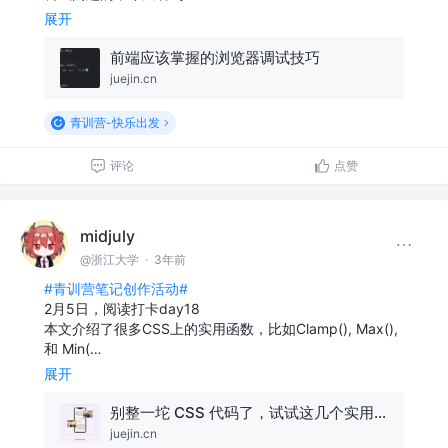
展开
前端应该掌握的浏览器调试技巧
juejin.cn
青训营-快乐出发
评论
点赞
midjuly
@浙江大学
·
3年前
#青训营笔记创作活动#
2月5日，阅读打卡day18
本文介绍了很多CSS上的实用函数，比如Clamp(), Max(),
和 Min(…
展开
别整一坨 CSS 代码了，试试这几个实用函数
juejin.cn