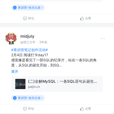
青训营-快乐出发
评论
点赞
midjuly
@浙江大学
·
3年前
#青训营笔记创作活动#
2月4日 阅读打卡day17
感觉像是看完了一部SQL的纪录片，站在一条SQL的角
度，从SQL的诞生开始，到SQ…
展开
(二)全解MySQL：一条SQL语句从诞生至结束的多姿多彩历程！
juejin.cn
青训营-快乐出发
评论
点赞